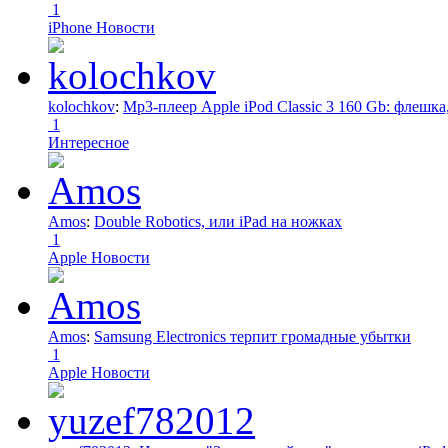
1
iPhone Новости
kolochkov
:
Mp3-плеер Apple iPod Classic 3 160 Gb: флеш
1
Интересное
Amos
:
Double Robotics, или iPad на ножках
1
Apple Новости
Amos
:
Samsung Electronics терпит громадные убытки
1
Apple Новости