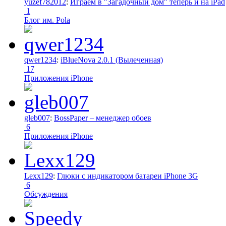
yuzef782012
:
Играем в "Загадочный дом" теперь и на iPad
1
Блог им. Pola
qwer1234
:
iBlueNova 2.0.1 (Вылеченная)
17
Приложения iPhone
gleb007
:
BossPaper – менеджер обоев
6
Приложения iPhone
Lexx129
:
Глюки с индикатором батареи iPhone 3G
6
Обсуждения