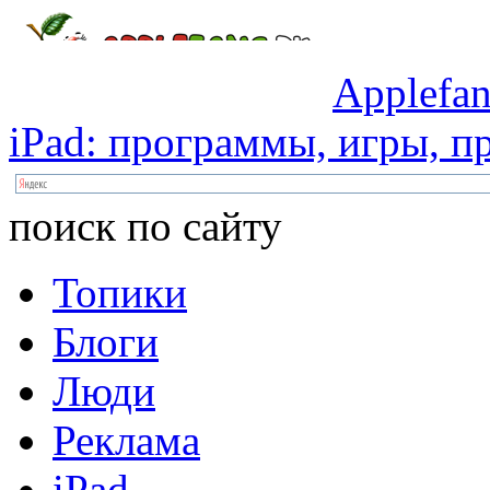
Applefan
iPad:
программы,
игры,
пр
поиск по сайту
Топики
Блоги
Люди
Реклама
iPad