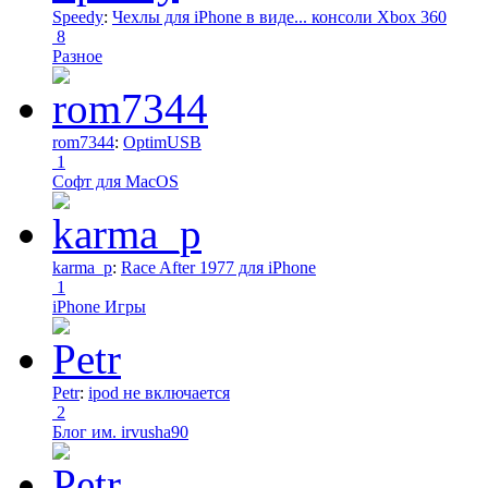
Speedy
:
Чехлы для iPhone в виде... консоли Xbox 360
8
Разное
rom7344
:
OptimUSB
1
Софт для MacOS
karma_p
:
Race After 1977 для iPhone
1
iPhone Игры
Petr
:
ipod не включается
2
Блог им. irvusha90