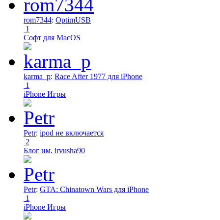
rom7344
:
OptimUSB
1
Софт для MacOS
karma_p
:
Race After 1977 для iPhone
1
iPhone Игры
Petr
:
ipod не включается
2
Блог им. irvusha90
Petr
:
GTA: Chinatown Wars для iPhone
1
iPhone Игры