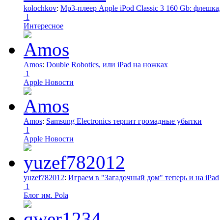
kolochkov
:
Mp3-плеер Apple iPod Classic 3 160 Gb: флеш
1
Интересное
Amos
:
Double Robotics, или iPad на ножках
1
Apple Новости
Amos
:
Samsung Electronics терпит громадные убытки
1
Apple Новости
yuzef782012
:
Играем в "Загадочный дом" теперь и на iPad
1
Блог им. Pola