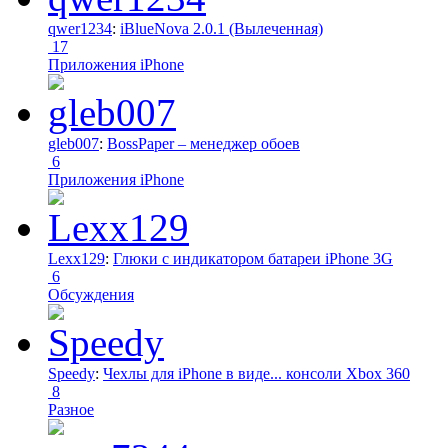
qwer1234
:
iBlueNova 2.0.1 (Вылеченная)
17
Приложения iPhone
gleb007
:
BossPaper – менеджер обоев
6
Приложения iPhone
Lexx129
:
Глюки с индикатором батареи iPhone 3G
6
Обсуждения
Speedy
:
Чехлы для iPhone в виде... консоли Xbox 360
8
Разное