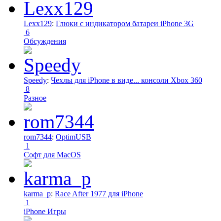
Lexx129
:
Глюки с индикатором батареи iPhone 3G
6
Обсуждения
Speedy
:
Чехлы для iPhone в виде... консоли Xbox 360
8
Разное
rom7344
:
OptimUSB
1
Софт для MacOS
karma_p
:
Race After 1977 для iPhone
1
iPhone Игры