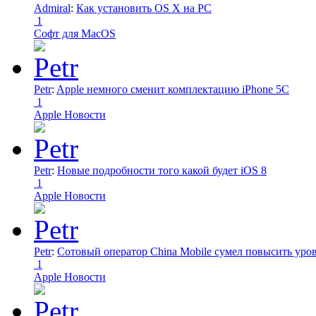
Admiral
:
Как установить OS X на PC
1
Софт для MacOS
Petr
:
Apple немного сменит комплектацию iPhone 5C
1
Apple Новости
Petr
:
Новые подробности того какой будет iOS 8
1
Apple Новости
Petr
:
Сотовый оператор China Mobile сумел повысить уро
1
Apple Новости