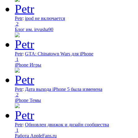
Petr
:
ipod не включается
2
Блог им. irvusha90
Petr
:
GTA: Chinatown Wars для iPhone
1
iPhone Игры
Petr
:
Дата выхода iPhone 5 была изменена
2
iPhone Темы
Petr
:
Обновлен движок и дизайн сообщества
1
Работа AppleFans.ru