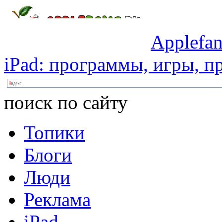
Applefan
iPad:
программы,
игры,
пр
поиск по сайту
Топики
Блоги
Люди
Реклама
iPad