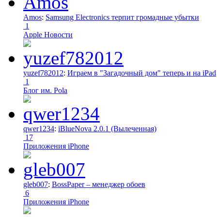
Amos
:
Samsung Electronics терпит громадные убытки
1
Apple Новости
yuzef782012
:
Играем в "Загадочный дом" теперь и на iPad
1
Блог им. Pola
qwer1234
:
iBlueNova 2.0.1 (Вылеченная)
17
Приложения iPhone
gleb007
:
BossPaper – менеджер обоев
6
Приложения iPhone