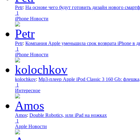
Petr
:
На основе чего будут готовить дизайн нового смартф
1
iPhone Новости
Petr
:
Компания Apple уменьшила срок возврата iPhone в дв
1
iPhone Новости
kolochkov
:
Mp3-плеер Apple iPod Classic 3 160 Gb: флеш
1
Интересное
Amos
:
Double Robotics, или iPad на ножках
1
Apple Новости