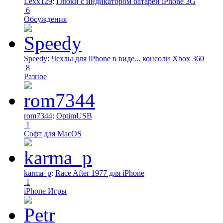
Lexx129
:
Глюки с индикатором батареи iPhone 3G
6
Обсуждения
Speedy
:
Чехлы для iPhone в виде... консоли Xbox 360
8
Разное
rom7344
:
OptimUSB
1
Софт для MacOS
karma_p
:
Race After 1977 для iPhone
1
iPhone Игры