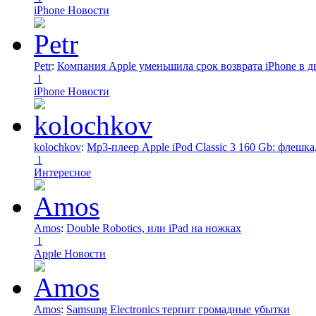
iPhone Новости
Petr
:
Компания Apple уменьшила срок возврата iPhone в дв
1
iPhone Новости
kolochkov
:
Mp3-плеер Apple iPod Classic 3 160 Gb: флеш
1
Интересное
Amos
:
Double Robotics, или iPad на ножках
1
Apple Новости
Amos
:
Samsung Electronics терпит громадные убытки