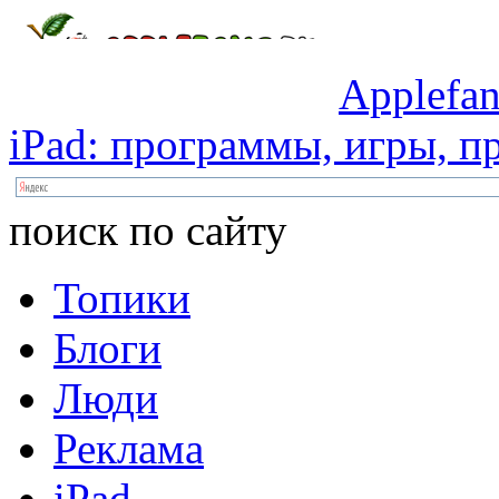
Applefan
iPad:
программы,
игры,
пр
поиск по сайту
Топики
Блоги
Люди
Реклама
iPad