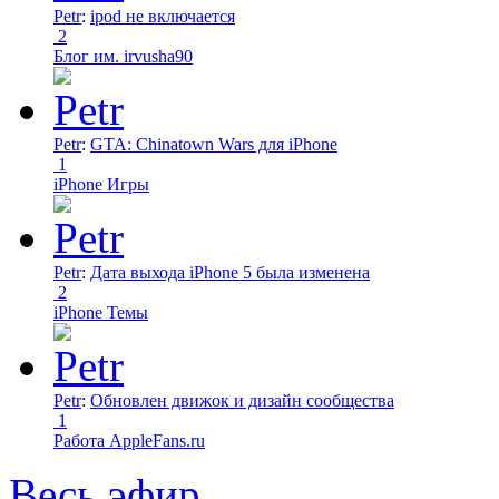
Petr
:
ipod не включается
2
Блог им. irvusha90
Petr
:
GTA: Chinatown Wars для iPhone
1
iPhone Игры
Petr
:
Дата выхода iPhone 5 была изменена
2
iPhone Темы
Petr
:
Обновлен движок и дизайн сообщества
1
Работа AppleFans.ru
Весь эфир