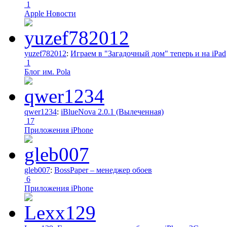
1
Apple Новости
yuzef782012
:
Играем в "Загадочный дом" теперь и на iPad
1
Блог им. Pola
qwer1234
:
iBlueNova 2.0.1 (Вылеченная)
17
Приложения iPhone
gleb007
:
BossPaper – менеджер обоев
6
Приложения iPhone