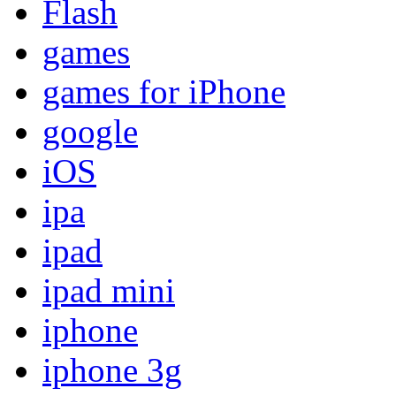
Flash
games
games for iPhone
google
iOS
ipa
ipad
ipad mini
iphone
iphone 3g