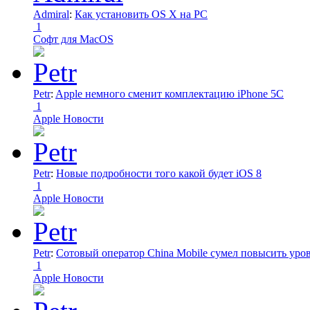
Admiral
:
Как установить OS X на PC
1
Софт для MacOS
Petr
:
Apple немного сменит комплектацию iPhone 5C
1
Apple Новости
Petr
:
Новые подробности того какой будет iOS 8
1
Apple Новости
Petr
:
Сотовый оператор China Mobile сумел повысить уро
1
Apple Новости