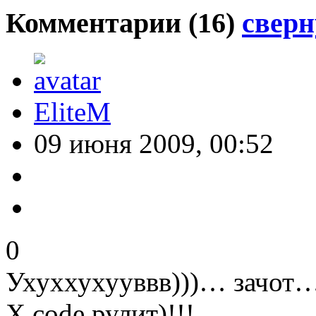
Комментарии (
16
)
сверн
EliteM
09 июня 2009, 00:52
0
Ухуххухууввв)))… зачот…
X code рулит)!!!