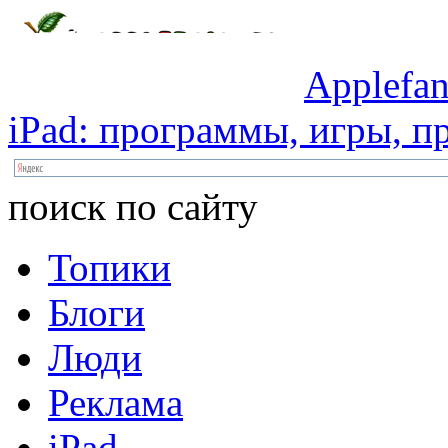
Applefan
iPad:
программы,
игры,
пр
поиск по сайту
Топики
Блоги
Люди
Реклама
iPad