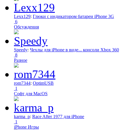
Lexx129
:
Глюки с индикатором батареи iPhone 3G
6
Обсуждения
Speedy
:
Чехлы для iPhone в виде... консоли Xbox 360
8
Разное
rom7344
:
OptimUSB
1
Софт для MacOS
karma_p
:
Race After 1977 для iPhone
1
iPhone Игры