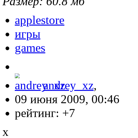
Размер: 60.8 мб
applestore
игры
games
andrey_xz
,
09 июня 2009, 00:46
рейтинг:
+7
x