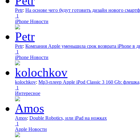
Petr
:
На основе чего будут готовить дизайн нового смартф
1
iPhone Новости
Petr
:
Компания Apple уменьшила срок возврата iPhone в дв
1
iPhone Новости
kolochkov
:
Mp3-плеер Apple iPod Classic 3 160 Gb: флеш
1
Интересное
Amos
:
Double Robotics, или iPad на ножках
1
Apple Новости