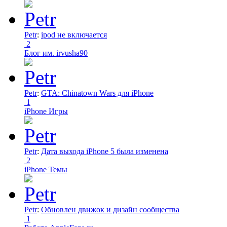
Petr
:
ipod не включается
2
Блог им. irvusha90
Petr
:
GTA: Chinatown Wars для iPhone
1
iPhone Игры
Petr
:
Дата выхода iPhone 5 была изменена
2
iPhone Темы
Petr
:
Обновлен движок и дизайн сообщества
1