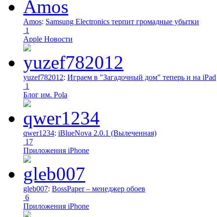
Amos
:
Samsung Electronics терпит громадные убытки
1
Apple Новости
yuzef782012
:
Играем в "Загадочный дом" теперь и на iPad
1
Блог им. Pola
qwer1234
:
iBlueNova 2.0.1 (Вылеченная)
17
Приложения iPhone
gleb007
:
BossPaper – менеджер обоев
6
Приложения iPhone