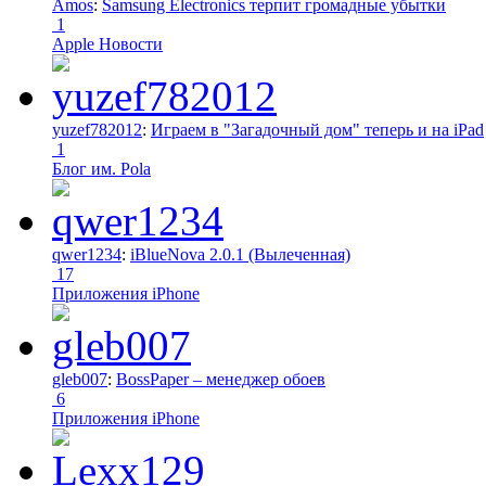
Amos
:
Samsung Electronics терпит громадные убытки
1
Apple Новости
yuzef782012
:
Играем в "Загадочный дом" теперь и на iPad
1
Блог им. Pola
qwer1234
:
iBlueNova 2.0.1 (Вылеченная)
17
Приложения iPhone
gleb007
:
BossPaper – менеджер обоев
6
Приложения iPhone