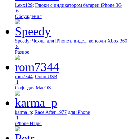
Lexx129
:
Глюки с индикатором батареи iPhone 3G
6
Обсуждения
Speedy
:
Чехлы для iPhone в виде... консоли Xbox 360
8
Разное
rom7344
:
OptimUSB
1
Софт для MacOS
karma_p
:
Race After 1977 для iPhone
1
iPhone Игры