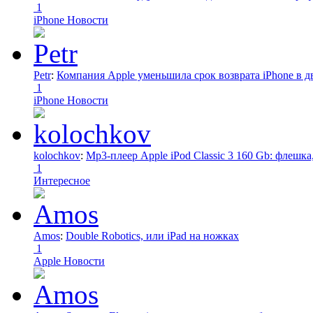
1
iPhone Новости
Petr
:
Компания Apple уменьшила срок возврата iPhone в дв
1
iPhone Новости
kolochkov
:
Mp3-плеер Apple iPod Classic 3 160 Gb: флеш
1
Интересное
Amos
:
Double Robotics, или iPad на ножках
1
Apple Новости