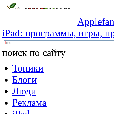
Applefan
iPad:
программы,
игры,
пр
поиск по сайту
Топики
Блоги
Люди
Реклама
iPad