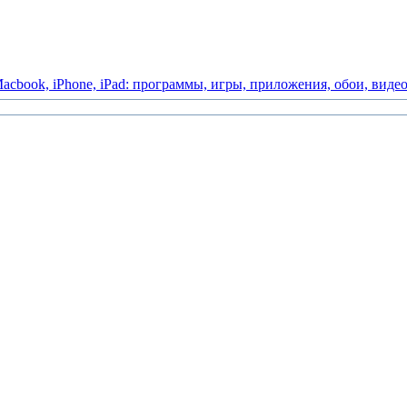
acbook,
iPhone,
iPad:
программы,
игры,
приложения,
обои,
виде