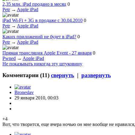
2,35 млн. iPad продано в месяц
0
Petr
→
Apple iPad
iPad Wi-Fi + 3G в продаже с 30.04.2010
0
Petr
→
Apple iPad
Каких приложений не будет в iPad?
0
Petr
→
Apple iPad
Прямая трансляция Apple Event - 27 января
0
Pwned
→
Apple iPad
Не показывать никогда эту штуковину
Комментарии (
11
)
свернуть
|
развернуть
Broneslav
29 января 2010, 00:03
+4
Вот, что творится, еще вчера ночью он мне вообще не нравился,