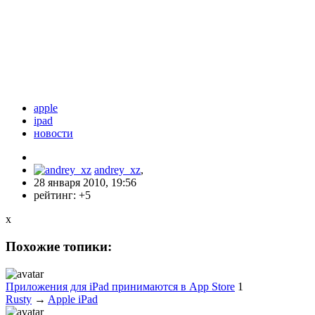
apple
ipad
новости
andrey_xz
,
28 января 2010, 19:56
рейтинг:
+5
x
Похожие топики:
Приложения для iPad принимаются в App Store
1
Rusty
→
Apple iPad