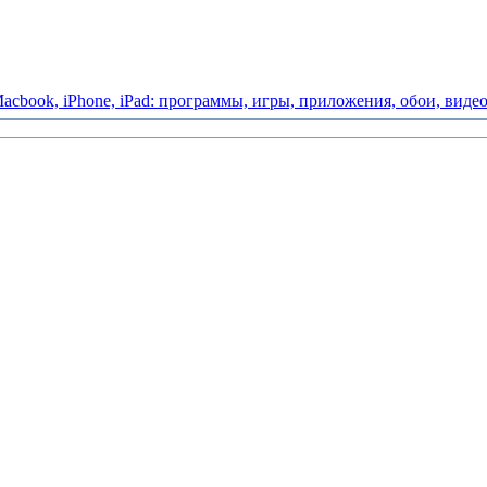
acbook,
iPhone,
iPad:
программы,
игры,
приложения,
обои,
виде