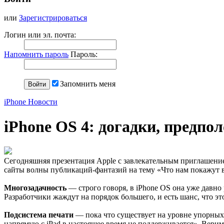
или
Зарегистрироваться
Логин или эл. почта:
Напомнить пароль
Пароль:
Запомнить меня
iPhone Новости
iPhone OS 4: догадки, предпо
Сегодняшняя презентация Apple с завлекательным приглашени
сайты волны публикаций-фантазий на тему «Что нам покажут в
Многозадачность
— строго говоря, в iPhone OS она уже давн
Разработчики жаждут на порядок большего, и есть шанс, что эт
Подсистема печати
— пока что существует на уровне упорных 
напрямую с iPad в настоящее время не поддерживается». Верим