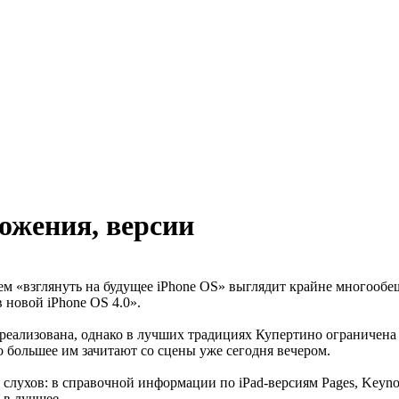
ложения, версии
ем «взглянуть на будущее iPhone OS» выглядит крайне многооб
 новой iPhone OS 4.0».
о реализована, однако в лучших традициях Купертино ограниче
о большее им зачитают со сцены уже сегодня вечером.
слухов: в справочной информации по iPad-версиям Pages, Keyno
 в лучшее.