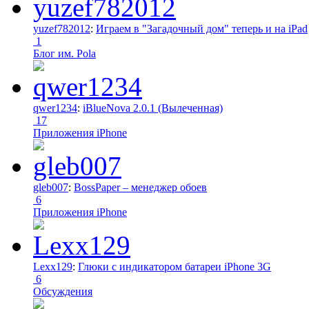
yuzef782012
:
Играем в "Загадочный дом" теперь и на iPad
1
Блог им. Pola
qwer1234
:
iBlueNova 2.0.1 (Вылеченная)
17
Приложения iPhone
gleb007
:
BossPaper – менеджер обоев
6
Приложения iPhone
Lexx129
:
Глюки с индикатором батареи iPhone 3G
6
Обсуждения