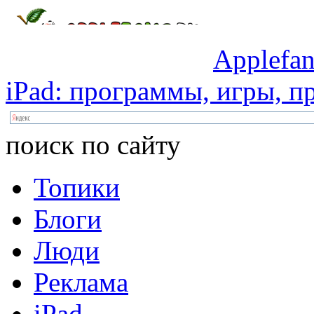
Applefan
iPad:
программы,
игры,
пр
поиск по сайту
Топики
Блоги
Люди
Реклама
iPad