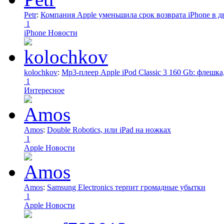
Petr
:
Компания Apple уменьшила срок возврата iPhone в дв
1
iPhone Новости
kolochkov
:
Mp3-плеер Apple iPod Classic 3 160 Gb: флеш
1
Интересное
Amos
:
Double Robotics, или iPad на ножках
1
Apple Новости
Amos
:
Samsung Electronics терпит громадные убытки
1
Apple Новости