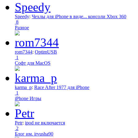
Speedy
:
Чехлы для iPhone в виде... консоли Xbox 360
8
Разное
rom7344
:
OptimUSB
1
Софт для MacOS
karma_p
:
Race After 1977 для iPhone
1
iPhone Игры
Petr
:
ipod не включается
2
Блог им. irvusha90