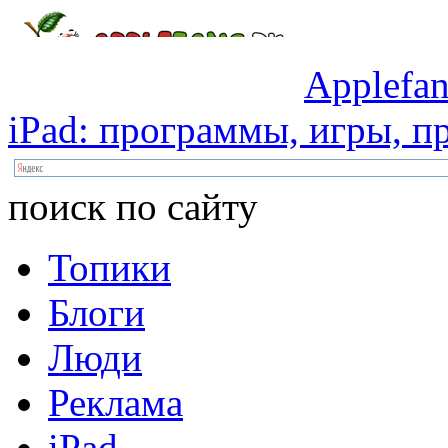
Applefan
iPad:
программы,
игры,
пр
поиск по сайту
Топики
Блоги
Люди
Реклама
iPad