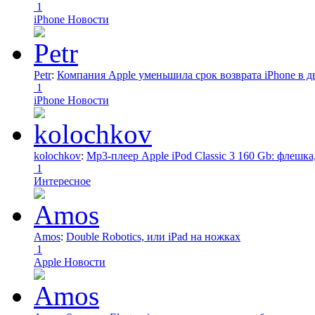
1
iPhone Новости
Petr
:
Компания Apple уменьшила срок возврата iPhone в дв
1
iPhone Новости
kolochkov
:
Mp3-плеер Apple iPod Classic 3 160 Gb: флеш
1
Интересное
Amos
:
Double Robotics, или iPad на ножках
1
Apple Новости