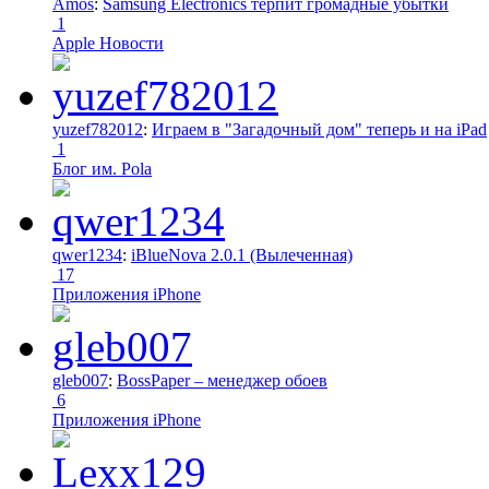
Amos
:
Samsung Electronics терпит громадные убытки
1
Apple Новости
yuzef782012
:
Играем в "Загадочный дом" теперь и на iPad
1
Блог им. Pola
qwer1234
:
iBlueNova 2.0.1 (Вылеченная)
17
Приложения iPhone
gleb007
:
BossPaper – менеджер обоев
6
Приложения iPhone