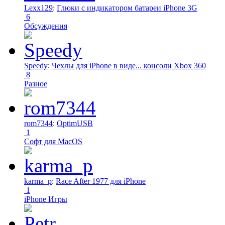
Lexx129
:
Глюки с индикатором батареи iPhone 3G
6
Обсуждения
Speedy
:
Чехлы для iPhone в виде... консоли Xbox 360
8
Разное
rom7344
:
OptimUSB
1
Софт для MacOS
karma_p
:
Race After 1977 для iPhone
1
iPhone Игры