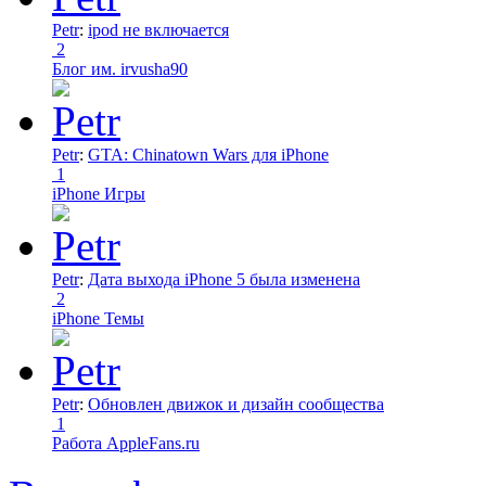
Petr
:
ipod не включается
2
Блог им. irvusha90
Petr
:
GTA: Chinatown Wars для iPhone
1
iPhone Игры
Petr
:
Дата выхода iPhone 5 была изменена
2
iPhone Темы
Petr
:
Обновлен движок и дизайн сообщества
1
Работа AppleFans.ru