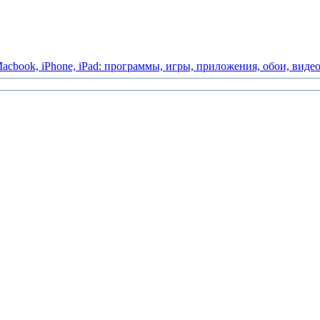
acbook,
iPhone,
iPad:
программы,
игры,
приложения,
обои,
виде