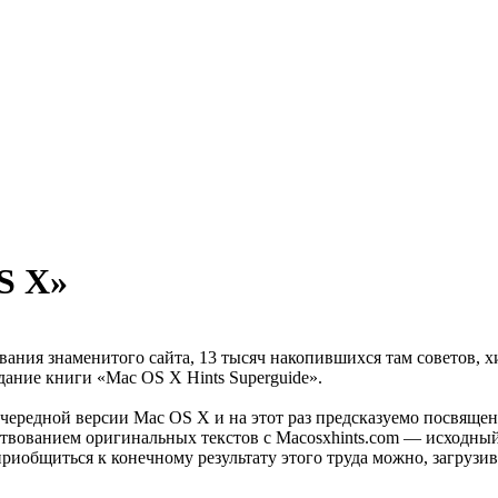
S X»
ания знаменитого сайта, 13 тысяч накопившихся там советов, х
ание книги «Mac OS X Hints Superguide».
чередной версии Mac OS X и на этот раз предсказуемо посвящен
ствованием оригинальных текстов с Macosxhints.com — исходн
общиться к конечному результату этого труда можно, загрузи