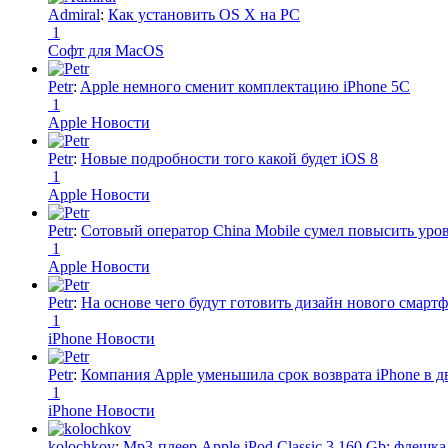
Admiral
:
Как установить OS X на PC
1
Софт для MacOS
Petr
:
Apple немного сменит комплектацию iPhone 5C
1
Apple Новости
Petr
:
Новые подробности того какой будет iOS 8
1
Apple Новости
Petr
:
Сотовый оператор China Mobile сумел повысить уро
1
Apple Новости
Petr
:
На основе чего будут готовить дизайн нового смартф
1
iPhone Новости
Petr
:
Компания Apple уменьшила срок возврата iPhone в дв
1
iPhone Новости
kolochkov
:
Mp3-плеер Apple iPod Classic 3 160 Gb: флеш