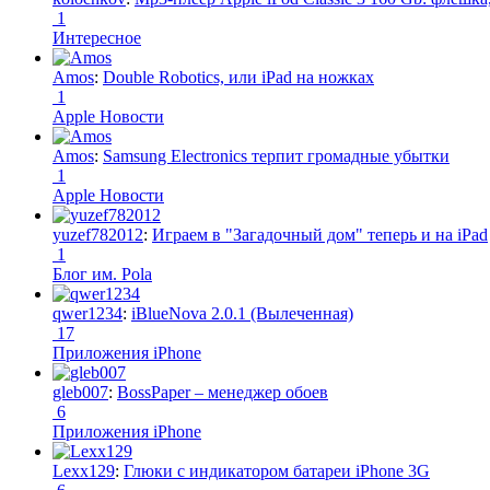
1
Интересное
Amos
:
Double Robotics, или iPad на ножках
1
Apple Новости
Amos
:
Samsung Electronics терпит громадные убытки
1
Apple Новости
yuzef782012
:
Играем в "Загадочный дом" теперь и на iPad
1
Блог им. Pola
qwer1234
:
iBlueNova 2.0.1 (Вылеченная)
17
Приложения iPhone
gleb007
:
BossPaper – менеджер обоев
6
Приложения iPhone
Lexx129
:
Глюки с индикатором батареи iPhone 3G