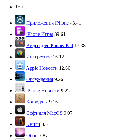
Топ
Приложения iPhone
43.41
iPhone Игры
39.61
Видео для iPhone/iPad
17.38
Интересное
16.12
Apple Новости
12.66
Обсуждения
9.26
iPhone Новости
9.25
Конкурсы
9.16
Софт для MacOS
9.07
Книги
8.51
Обои
7.87