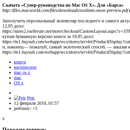
Скачать «Супер-руководства по Mac OS X». Для «Барса»
http://files.macworld.com/files/downloads/osxhints-snow-preview.pdf
Заполучить персональный экземпляр последнего и самого акт
12,95 долл:
https://store2.esellerate.net/store/checkout/CustomLayout.aspx
купив бумажную версию книги за 19,95 долл:
https://m1.buysub.com/webapp/wcs/stores/servlet/ProductDisplay
и, наконец— пожалуй, самый экзотический способ, — заказав к
https://m1.buysub.com/webapp/wcs/stores/servlet/ProductDisplay
книги
интересное
mac os x
mac
OS x
Petr
,
12 февраля 2010, 01:57
рейтинг:
+5
x
Похожие топики: