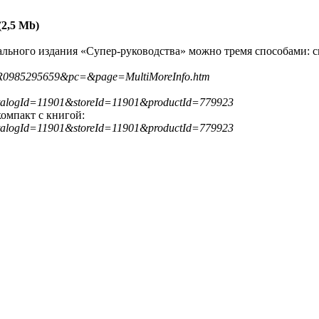
(2,5 Mb)
уального издания «Супер-руководства» можно тремя способами:
?s=STR0985295659&pc=&page=MultiMoreInfo.htm
?catalogId=11901&storeId=11901&productId=779923
омпакт с книгой:
?catalogId=11901&storeId=11901&productId=779923