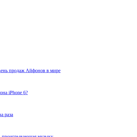
вень продаж Айфонов в мире
она iPhone 6?
а раза
ка, проигрывающая музыку