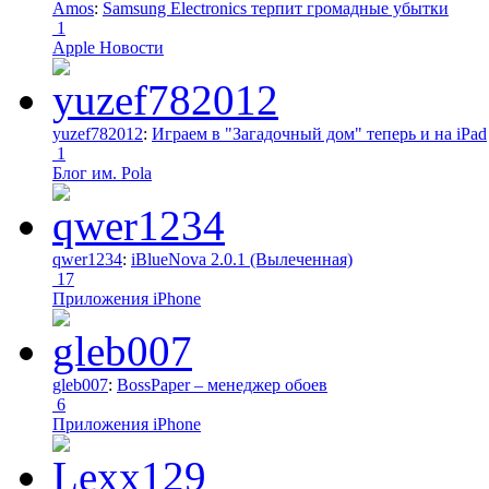
Amos
:
Samsung Electronics терпит громадные убытки
1
Apple Новости
yuzef782012
:
Играем в "Загадочный дом" теперь и на iPad
1
Блог им. Pola
qwer1234
:
iBlueNova 2.0.1 (Вылеченная)
17
Приложения iPhone
gleb007
:
BossPaper – менеджер обоев
6
Приложения iPhone