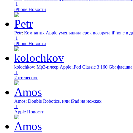
1
iPhone Новости
Petr
:
Компания Apple уменьшила срок возврата iPhone в дв
1
iPhone Новости
kolochkov
:
Mp3-плеер Apple iPod Classic 3 160 Gb: флеш
1
Интересное
Amos
:
Double Robotics, или iPad на ножках
1
Apple Новости