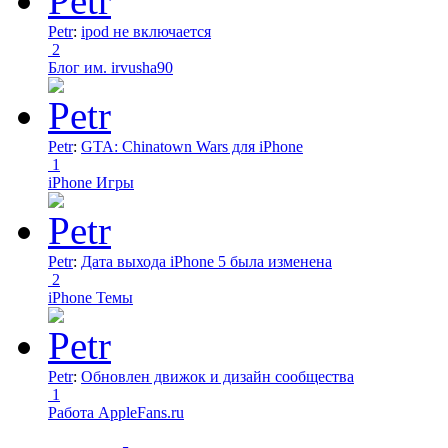
Petr
:
ipod не включается
2
Блог им. irvusha90
Petr
:
GTA: Chinatown Wars для iPhone
1
iPhone Игры
Petr
:
Дата выхода iPhone 5 была изменена
2
iPhone Темы
Petr
:
Обновлен движок и дизайн сообщества
1
Работа AppleFans.ru