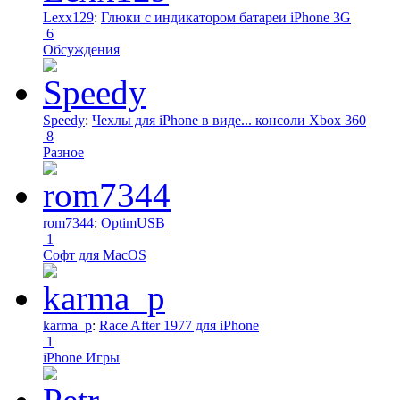
Lexx129
:
Глюки с индикатором батареи iPhone 3G
6
Обсуждения
Speedy
:
Чехлы для iPhone в виде... консоли Xbox 360
8
Разное
rom7344
:
OptimUSB
1
Софт для MacOS
karma_p
:
Race After 1977 для iPhone
1
iPhone Игры