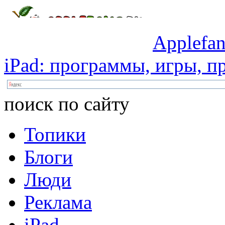
Applefan
iPad:
программы,
игры,
пр
поиск по сайту
Топики
Блоги
Люди
Реклама
iPad