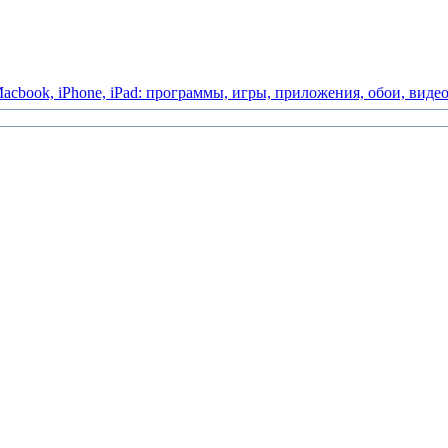
acbook,
iPhone,
iPad:
программы,
игры,
приложения,
обои,
виде