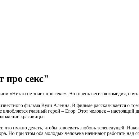
т про секс"
ем «Никто не знает про секс». Это очень веселая комедия, сня
звестного фильма Вуди Аленна. В фильме рассказывается о том, 
 влюбляется главный герой – Егор. Этот человек – настоящий ди
положение красавицы.
ет, что нужно делать, чтобы завоевать любовь телеведущей. Нако
ра. Но при этом оба молодых человека начинают работать над со