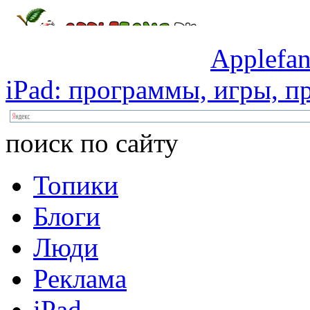
Applefan
iPad:
программы,
игры,
пр
поиск по сайту
Топики
Блоги
Люди
Реклама
iPad