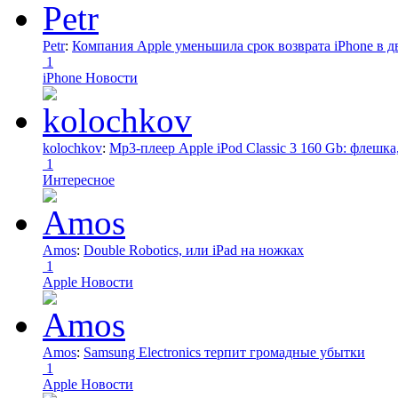
Petr
:
Компания Apple уменьшила срок возврата iPhone в дв
1
iPhone Новости
kolochkov
:
Mp3-плеер Apple iPod Classic 3 160 Gb: флеш
1
Интересное
Amos
:
Double Robotics, или iPad на ножках
1
Apple Новости
Amos
:
Samsung Electronics терпит громадные убытки
1
Apple Новости