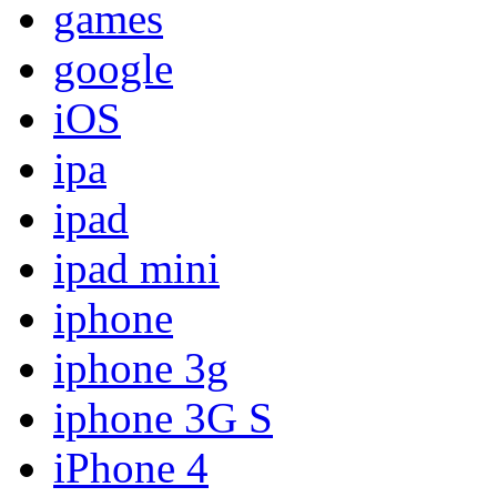
games
google
iOS
ipa
ipad
ipad mini
iphone
iphone 3g
iphone 3G S
iPhone 4