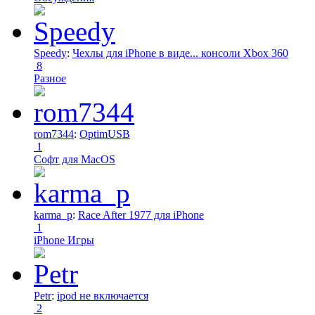
Speedy
:
Чехлы для iPhone в виде... консоли Xbox 360
8
Разное
rom7344
:
OptimUSB
1
Софт для MacOS
karma_p
:
Race After 1977 для iPhone
1
iPhone Игры
Petr
:
ipod не включается
2