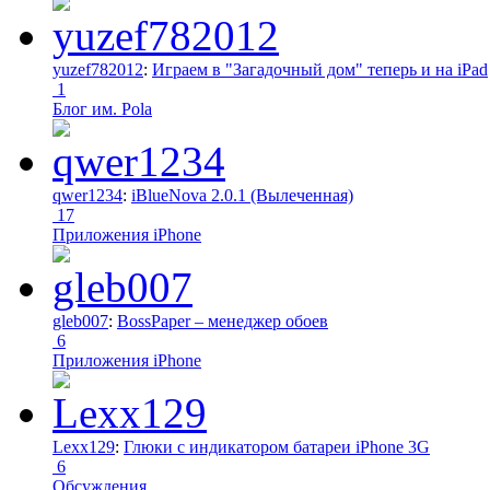
yuzef782012
:
Играем в "Загадочный дом" теперь и на iPad
1
Блог им. Pola
qwer1234
:
iBlueNova 2.0.1 (Вылеченная)
17
Приложения iPhone
gleb007
:
BossPaper – менеджер обоев
6
Приложения iPhone
Lexx129
:
Глюки с индикатором батареи iPhone 3G
6
Обсуждения