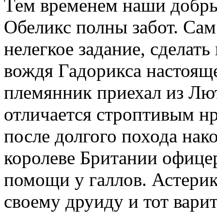
Тем временем наши добры
Обеликс полны забот. Са
нелегкое задание, сделат
вождя Гадорикса настояще
племянник приехал из Лют
отличается строптивым нр
после долгого похода нак
королеве Британии офицер
помощи у галлов. Астери
своему друиду и тот вари