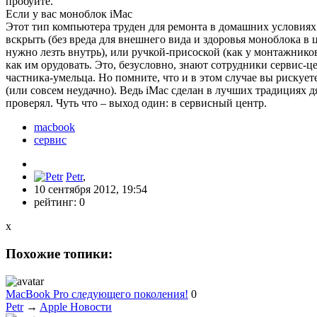
пробуйте.
Если у вас моноблок iMac
Этот тип компьютера труден для ремонта в домашних условиях 
вскрыть (без вреда для внешнего вида и здоровья моноблока в 
нужно лезть внутрь), или ручкой-присоской (как у монтажников
как им орудовать. Это, безусловно, знают сотрудники сервис-це
частника-умельца. Но помните, что и в этом случае вы рискует
(или совсем неудачно). Ведь iMac сделан в лучших традициях д
проверял. Чуть что – выход один: в сервисный центр.
macbook
сервис
Petr
,
10 сентября 2012, 19:54
рейтинг:
0
x
Похожие топики:
MacBook Pro следующего поколения!
0
Petr
→
Apple Новости