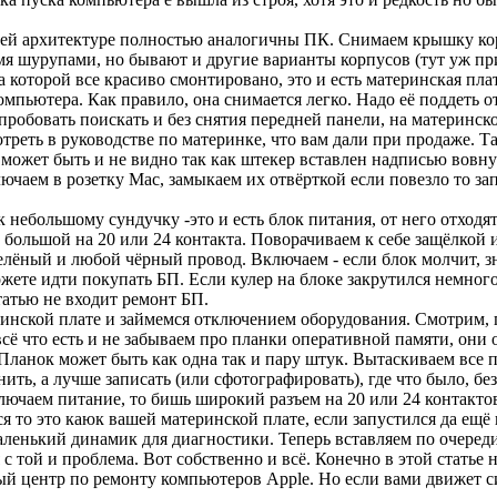
ей архитектуре полностью аналогичны ПК. Снимаем крышку корп
умя шурупами, но бывают и другие варианты корпусов (тут уж п
 которой все красиво смонтировано, это и есть материнская пла
мпьютера. Как правило, она снимается легко. Надо её поддеть о
робовать поискать и без снятия передней панели, на материнск
отреть в руководстве по материнке, что вам дали при продаже. Т
может быть и не видно так как штекер вставлен надписью вовнут
аем в розетку Mac, замыкаем их отвёрткой если повезло то зап
 небольшому сундучку -это и есть блок питания, от него отход
большой на 20 или 24 контакта. Поворачиваем к себе защёлкой 
зелёный и любой чёрный провод. Включаем - если блок молчит, з
ожете идти покупать БП. Если кулер на блоке закрутился немно
статью не входит ремонт БП.
ринской плате и займемся отключением оборудования. Смотрим, 
сё что есть и не забываем про планки оперативной памяти, они о
анок может быть как одна так и пару штук. Вытаскиваем все про
, а лучше записать (или сфотографировать), где что было, без
ючаем питание, то бишь широкий разъем на 20 или 24 контактов
я то это каюк вашей материнской плате, если запустился да ещё 
маленький динамик для диагностики. Теперь вставляем по очеред
 с той и проблема. Вот собственно и всё. Конечно в этой статье 
ный центр по ремонту компьютеров Apple. Но если вами движет с