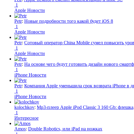
1
Apple Новости
Petr
:
Новые подробности того какой будет iOS 8
1
Apple Новости
Petr
:
Сотовый оператор China Mobile сумел повысить уро
1
Apple Новости
Petr
:
На основе чего будут готовить дизайн нового смартф
1
iPhone Новости
Petr
:
Компания Apple уменьшила срок возврата iPhone в дв
1
iPhone Новости
kolochkov
:
Mp3-плеер Apple iPod Classic 3 160 Gb: флеш
1
Интересное
Amos
:
Double Robotics, или iPad на ножках