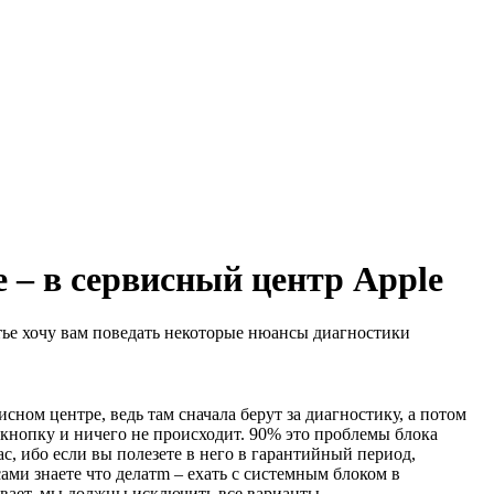
 – в сервисный центр Apple
татье хочу вам поведать некоторые нюансы диагностики
ном центре, ведь там сначала берут за диагностику, а потом
 кнопку и ничего не происходит. 90% это проблемы блока
c, ибо если вы полезете в него в гарантийный период,
сами знаете что делатm – ехать с системным блоком в
бывает, мы должны исключить все варианты.