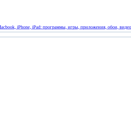
acbook,
iPhone,
iPad:
программы,
игры,
приложения,
обои,
виде