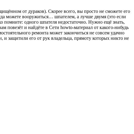
щищённом от дураков). Скорее всего, вы просто не сможете его
огда можете вооружиться… шпателем, а лучше двумя (это если
ако помните: одного шпателя недостаточно. Нужно ещё знать,
вам повезёт и найдёте в Сети howto-материал от какого-нибудь
мостоятельного ремонта может закончиться не совсем удачно
, и защитили его от рук владельца, прямоту которых никто не