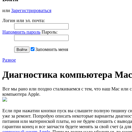
или
Зарегистрироваться
Логин или эл. почта:
Напомнить пароль
Пароль:
Запомнить меня
Разное
Диагностика компьютера Mac:
Все мы рано или поздно сталкиваемся с тем, что наш Mac или с
компьютера Apple.
Если при нажатии кнопки пуск вы слышите полную тишину систе
уже за ремонт. Попробую описать некоторые варианты диагнос
питания или материнской платы, но не будем спешить с выводам
гарантии конец и все запчасти будете менять за свой счет (а д
сервисный центр Apple
. Первым делом надо убедиться, то кноп