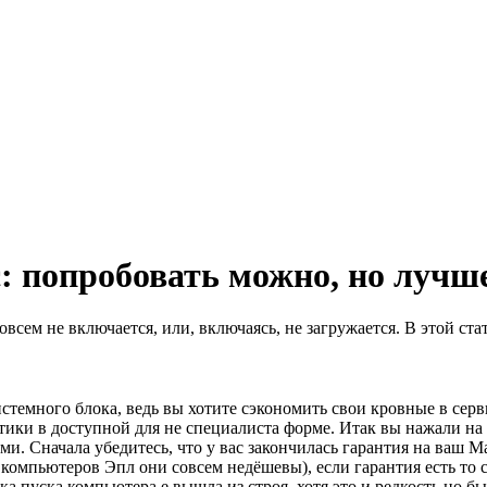
 попробовать можно, но лучше
овсем не включается, или, включаясь, не загружается. В этой с
много блока, ведь вы хотите сэкономить свои кровные в сервис
тики в доступной для не специалиста форме. Итак вы нажали на
и. Сначала убедитесь, что у вас закончилась гарантия на ваш Ma
ля компьютеров Эпл они совсем недёшевы), если гарантия есть то 
ка пуска компьютера е вышла из строя, хотя это и редкость но 