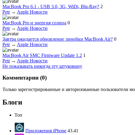
MacBook Pro 6.1 - USB 3.0, 3G, WiDi, Blu-Ray?
2
Petr
→
Apple Новости
MacBook Pro и энергия солнца
0
Petr
→
Apple Новости
Завтра ожидается обновление линейки MacBook Air?
0
Petr
→
Apple Новости
MacBook Air SMC Firmware Update 1.2
1
Petr
→
Apple Новости
Не показывать никогда эту штуковину
Комментарии (
0
)
Только зарегистрированные и авторизованные пользователи мо
Блоги
Топ
Приложения iPhone
43.41