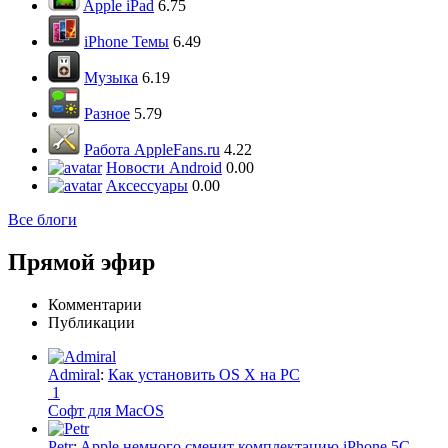
Apple iPad
6.75
iPhone Темы
6.49
Музыка
6.19
Разное
5.79
Работа AppleFans.ru
4.22
Новости Android
0.00
Аксессуары
0.00
Все блоги
Прямой эфир
Комментарии
Публикации
Admiral
:
Как установить OS X на PC
1
Софт для MacOS
Petr
:
Apple немного сменит комплектацию iPhone 5C