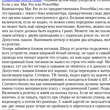
Если у вас Mac Pro или PowerMac
Компьютеры Mac Pro (и их предшественники PowerMac) по сво
это крышка с левого бока компьютера, прикрученная сзади дв
все органы вашего электронного друга. Большая микросхема, на
включателя, если не видно, то можно снять переднюю панель ко
но может быть ещё прикручена винтиками. Конечно, можно поп
них на плате должна быть надпись f panel. Можете так же посм
ищем штекер с двумя проводками и с надписью power sw, но её 
Допустим, нашли. Вынимаем штекер и видим два штырька, включ
из розетки.
Теперь займёмся блоком питания. Шнур от розетки подключен к
всех устройств, ищем широкий белый штекер, он один и самый 
провода или пинцет короче что угодно, но нам надо замкнуть 
неисправный блок питания не вывел из строя что-либо ещё. М
прокол, тут уж без тестера и навыков не обойтись и в данную 
Допустим с вашим блоком всё хорошо, тогда переходим к мате
вытягиваем карты. Сетевую, ТВ тюнер, видео карту ну короче в
вентилятором и железными рёбрами и находиться ближе к БП. Пл
Соответственно вы как начинающий ремонтник должны запомнить
имеем голую материнскую плату с подключенной f panel. Подкл
Включаем в розетку и жмём на кнопка пуска. Если не запустилс
конечно, и не пикать, просто при сборке не вставили спикер, 
видеокарту а потом без разницы. С какой картой не запускается
вас две левые руки лучше не пробовать и обратиться в сервис