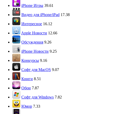
iPhone Игры
39.61
Видео для iPhone/iPad
17.38
Интересное
16.12
Apple Новости
12.66
Обсуждения
9.26
iPhone Новости
9.25
Конкурсы
9.16
Софт для MacOS
9.07
Книги
8.51
Обои
7.87
Софт для Windows
7.82
Юмор
7.33