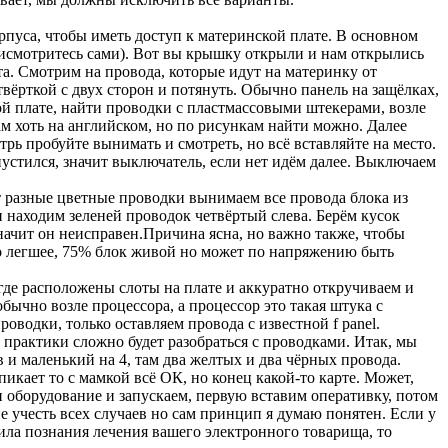
уса, чтобы иметь доступ к материнской плате. В основном
рисмотритесь сами). Вот вы крышку открыли и нам открылись
та. Смотрим на провода, которые идут на материнку от
твёрткой с двух сторон и потянуть. Обычно панель на защёлках,
ой плате, найти проводки с пластмассовыми штекерами, возле
ам хоть на английском, но по рисункам найти можно. Далее
рь пробуйте вынимать и смотреть, но всё вставляйте на место.
устился, значит выключатель, если нет идём далее. Выключаем
ят разные цветные проводки вынимаем все провода блока из
и находим зеленей проводок четвёртый слева. Берём кусок
начит он неисправен.Причина ясна, но важно также, чтобы
го легшее, 75% блок живой но может по напряжению быть
где расположены слоты на плате и аккуратно откручиваем и
бычно возле процессора, а процессор это такая штука с
водки, только оставляем провода с известной f panel.
 практики сложно будет разобраться с проводками. Итак, мы
 и маленький на 4, там два желтых и два чёрных провода.
пикает то с мамкой всё ОК, но конец какой-то карте. Может,
и оборудование и запускаем, первую вставим оперативку, потом
не учесть всех случаев но сам принцип я думаю понятен. Если у
ила познания лечения вашего электронного товарища, то