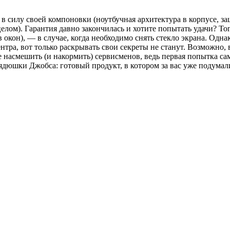
в силу своей компоновки (ноутбучная архитектура в корпусе, за
целом). Гарантия давно закончилась и хотите попытать удачи? Т
 окон), — в случае, когда необходимо снять стекло экрана. Одн
нтра, вот только раскрывать свои секреты не станут. Возможно, 
е насмешить (и накормить) сервисменов, ведь первая попытка са
ядюшки Джобса: готовый продукт, в котором за вас уже подумали