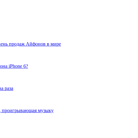
вень продаж Айфонов в мире
она iPhone 6?
а раза
ка, проигрывающая музыку