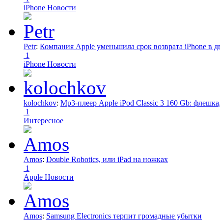
iPhone Новости
Petr
:
Компания Apple уменьшила срок возврата iPhone в дв
1
iPhone Новости
kolochkov
:
Mp3-плеер Apple iPod Classic 3 160 Gb: флеш
1
Интересное
Amos
:
Double Robotics, или iPad на ножках
1
Apple Новости
Amos
:
Samsung Electronics терпит громадные убытки