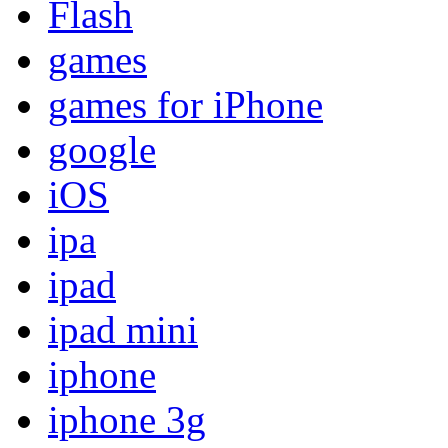
Flash
games
games for iPhone
google
iOS
ipa
ipad
ipad mini
iphone
iphone 3g