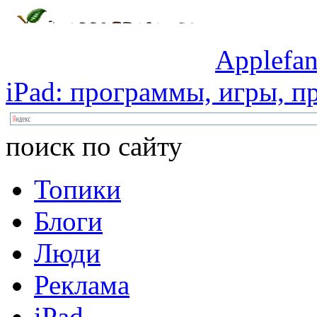
Applefan
iPad:
программы,
игры,
пр
поиск по сайту
Топики
Блоги
Люди
Реклама
iPad