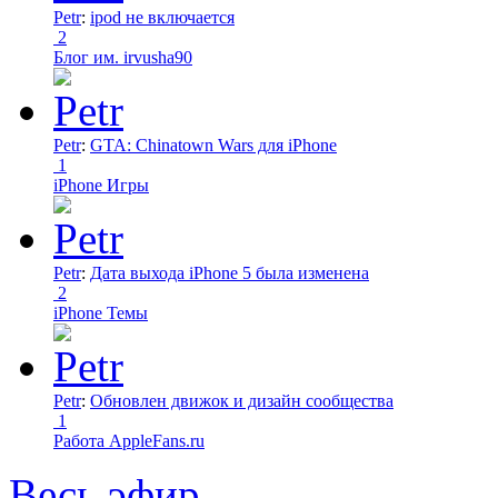
Petr
:
ipod не включается
2
Блог им. irvusha90
Petr
:
GTA: Chinatown Wars для iPhone
1
iPhone Игры
Petr
:
Дата выхода iPhone 5 была изменена
2
iPhone Темы
Petr
:
Обновлен движок и дизайн сообщества
1
Работа AppleFans.ru
Весь эфир