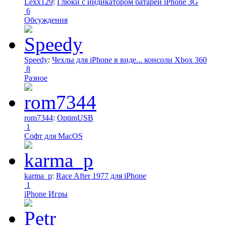
Lexx129
:
Глюки с индикатором батареи iPhone 3G
6
Обсуждения
Speedy
:
Чехлы для iPhone в виде... консоли Xbox 360
8
Разное
rom7344
:
OptimUSB
1
Софт для MacOS
karma_p
:
Race After 1977 для iPhone
1
iPhone Игры