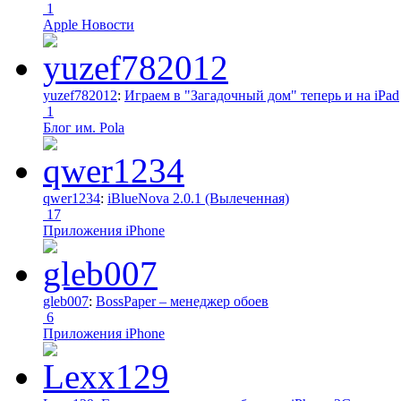
1
Apple Новости
yuzef782012
:
Играем в "Загадочный дом" теперь и на iPad
1
Блог им. Pola
qwer1234
:
iBlueNova 2.0.1 (Вылеченная)
17
Приложения iPhone
gleb007
:
BossPaper – менеджер обоев
6
Приложения iPhone