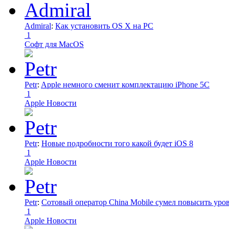
Admiral
:
Как установить OS X на PC
1
Софт для MacOS
Petr
:
Apple немного сменит комплектацию iPhone 5C
1
Apple Новости
Petr
:
Новые подробности того какой будет iOS 8
1
Apple Новости
Petr
:
Сотовый оператор China Mobile сумел повысить уро
1
Apple Новости