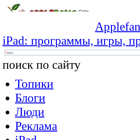
Applefan
iPad:
программы,
игры,
пр
поиск по сайту
Топики
Блоги
Люди
Реклама
iPad