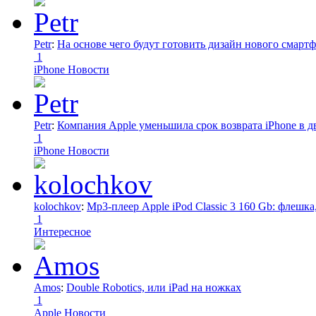
Petr
:
На основе чего будут готовить дизайн нового смартф
1
iPhone Новости
Petr
:
Компания Apple уменьшила срок возврата iPhone в дв
1
iPhone Новости
kolochkov
:
Mp3-плеер Apple iPod Classic 3 160 Gb: флеш
1
Интересное
Amos
:
Double Robotics, или iPad на ножках
1
Apple Новости