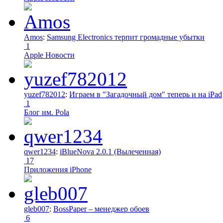
Amos
:
Samsung Electronics терпит громадные убытки
1
Apple Новости
yuzef782012
:
Играем в "Загадочный дом" теперь и на iPad
1
Блог им. Pola
qwer1234
:
iBlueNova 2.0.1 (Вылеченная)
17
Приложения iPhone
gleb007
:
BossPaper – менеджер обоев
6