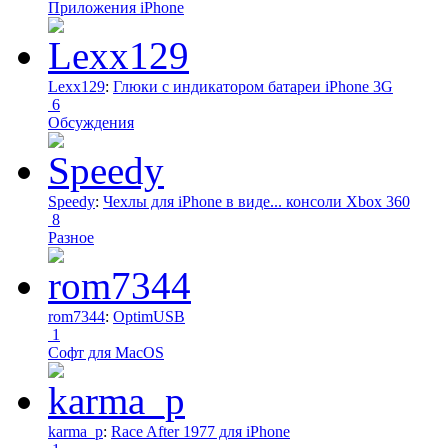
Приложения iPhone
Lexx129
:
Глюки с индикатором батареи iPhone 3G
6
Обсуждения
Speedy
:
Чехлы для iPhone в виде... консоли Xbox 360
8
Разное
rom7344
:
OptimUSB
1
Софт для MacOS
karma_p
:
Race After 1977 для iPhone