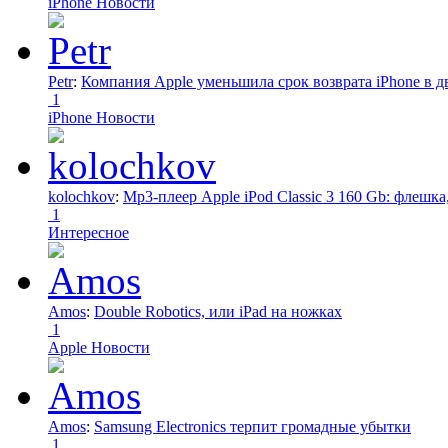
iPhone Новости
Petr
:
Компания Apple уменьшила срок возврата iPhone в дв
1
iPhone Новости
kolochkov
:
Mp3-плеер Apple iPod Classic 3 160 Gb: флеш
1
Интересное
Amos
:
Double Robotics, или iPad на ножках
1
Apple Новости
Amos
:
Samsung Electronics терпит громадные убытки
1