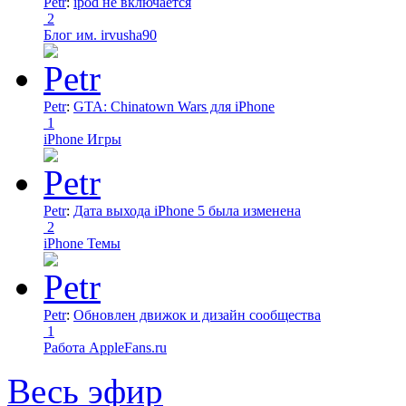
Petr
:
ipod не включается
2
Блог им. irvusha90
Petr
:
GTA: Chinatown Wars для iPhone
1
iPhone Игры
Petr
:
Дата выхода iPhone 5 была изменена
2
iPhone Темы
Petr
:
Обновлен движок и дизайн сообщества
1
Работа AppleFans.ru
Весь эфир