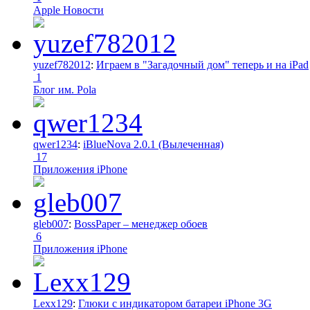
Apple Новости
yuzef782012
:
Играем в "Загадочный дом" теперь и на iPad
1
Блог им. Pola
qwer1234
:
iBlueNova 2.0.1 (Вылеченная)
17
Приложения iPhone
gleb007
:
BossPaper – менеджер обоев
6
Приложения iPhone
Lexx129
:
Глюки с индикатором батареи iPhone 3G