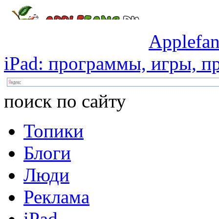
Applefan
iPad:
программы,
игры,
пр
поиск по сайту
Топики
Блоги
Люди
Реклама
iPad