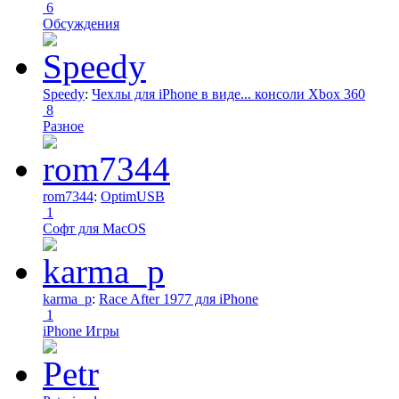
6
Обсуждения
Speedy
:
Чехлы для iPhone в виде... консоли Xbox 360
8
Разное
rom7344
:
OptimUSB
1
Софт для MacOS
karma_p
:
Race After 1977 для iPhone
1
iPhone Игры