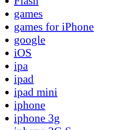
Flash
games
games for iPhone
google
iOS
ipa
ipad
ipad mini
iphone
iphone 3g