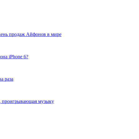
вень продаж Айфонов в мире
она iPhone 6?
а раза
ка, проигрывающая музыку