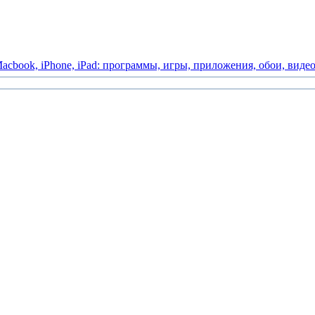
acbook,
iPhone,
iPad:
программы,
игры,
приложения,
обои,
виде