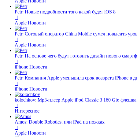
Apple Новости
Petr
:
Новые подробности того какой будет iOS 8
1
Apple Новости
Petr
:
Сотовый оператор China Mobile сумел повысить уро
1
Apple Новости
Petr
:
На основе чего будут готовить дизайн нового смартф
1
iPhone Новости
Petr
:
Компания Apple уменьшила срок возврата iPhone в дв
1
iPhone Новости
kolochkov
:
Mp3-плеер Apple iPod Classic 3 160 Gb: флеш
1
Интересное
Amos
:
Double Robotics, или iPad на ножках
1
Apple Новости