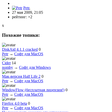
Petr
,
27 мая 2009, 21:05
рейтинг:
+2
x
Похожие топики:
DiskAid 4.1.1 cracked
0
Petr
→
Софт для MacOS
Cider
14
nomby
→
Софт для Windows
Мак-версия Half Life 2
0
Petr
→
Софт для MacOS
WindowFlow (бесплатная лицензия!)
0
Petr
→
Софт для MacOS
Firefox 4.0 beta
0
Petr
→
Софт для MacOS