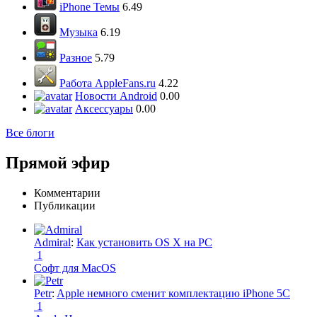
iPhone Темы
6.49
Музыка
6.19
Разное
5.79
Работа AppleFans.ru
4.22
Новости Android
0.00
Аксессуары
0.00
Все блоги
Прямой эфир
Комментарии
Публикации
Admiral
:
Как установить OS X на PC
1
Софт для MacOS
Petr
:
Apple немного сменит комплектацию iPhone 5C
1