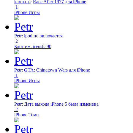
karma_p
:
Race After 1977 для iPhone
1
iPhone Игры
Petr
:
ipod не включается
2
Блог им. irvusha90
Petr
:
GTA: Chinatown Wars для iPhone
1
iPhone Игры
Petr
:
Дата выхода iPhone 5 была изменена
2
iPhone Темы