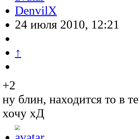
DenvilX
24 июля 2010, 12:21
↑
+2
ну блин, находится то в т
хочу хД