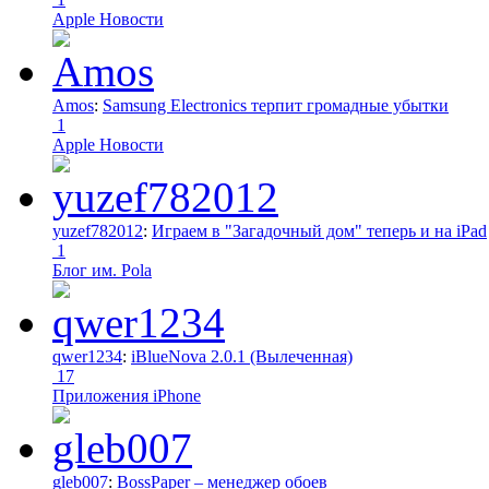
Apple Новости
Amos
:
Samsung Electronics терпит громадные убытки
1
Apple Новости
yuzef782012
:
Играем в "Загадочный дом" теперь и на iPad
1
Блог им. Pola
qwer1234
:
iBlueNova 2.0.1 (Вылеченная)
17
Приложения iPhone
gleb007
:
BossPaper – менеджер обоев