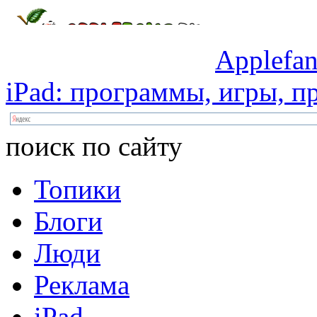
Applefan
iPad:
программы,
игры,
пр
поиск по сайту
Топики
Блоги
Люди
Реклама
iPad