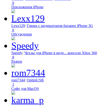
6
Приложения iPhone
Lexx129
:
Глюки с индикатором батареи iPhone 3G
6
Обсуждения
Speedy
:
Чехлы для iPhone в виде... консоли Xbox 360
8
Разное
rom7344
:
OptimUSB
1
Софт для MacOS