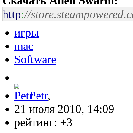
Скачать Alien Swarm:
http
:
//store.steampowered.
игры
mac
Software
Petr
,
21 июля 2010, 14:09
рейтинг:
+3