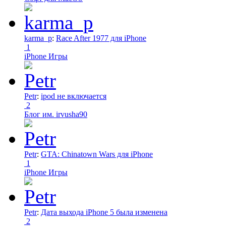
karma_p
:
Race After 1977 для iPhone
1
iPhone Игры
Petr
:
ipod не включается
2
Блог им. irvusha90
Petr
:
GTA: Chinatown Wars для iPhone
1
iPhone Игры
Petr
:
Дата выхода iPhone 5 была изменена
2