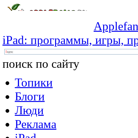
Applefan
iPad:
программы,
игры,
пр
поиск по сайту
Топики
Блоги
Люди
Реклама
iPad