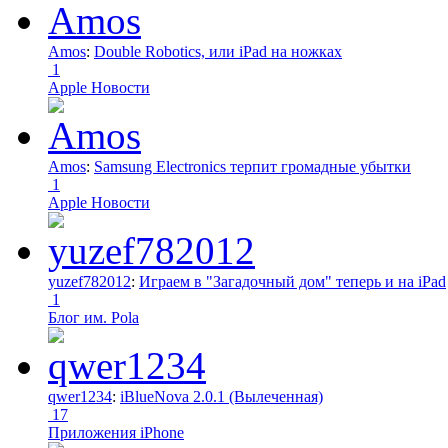
Amos
:
Double Robotics, или iPad на ножках
1
Apple Новости
Amos
:
Samsung Electronics терпит громадные убытки
1
Apple Новости
yuzef782012
:
Играем в "Загадочный дом" теперь и на iPad
1
Блог им. Pola
qwer1234
:
iBlueNova 2.0.1 (Вылеченная)
17
Приложения iPhone