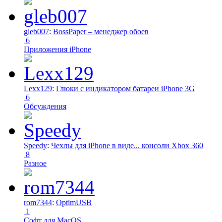
gleb007
:
BossPaper – менеджер обоев
6
Приложения iPhone
Lexx129
:
Глюки с индикатором батареи iPhone 3G
6
Обсуждения
Speedy
:
Чехлы для iPhone в виде... консоли Xbox 360
8
Разное
rom7344
:
OptimUSB
1
Софт для MacOS