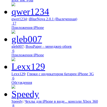
Блог им. Pola
qwer1234
:
iBlueNova 2.0.1 (Вылеченная)
17
Приложения iPhone
gleb007
:
BossPaper – менеджер обоев
6
Приложения iPhone
Lexx129
:
Глюки с индикатором батареи iPhone 3G
6
Обсуждения
Speedy
:
Чехлы для iPhone в виде... консоли Xbox 360
8