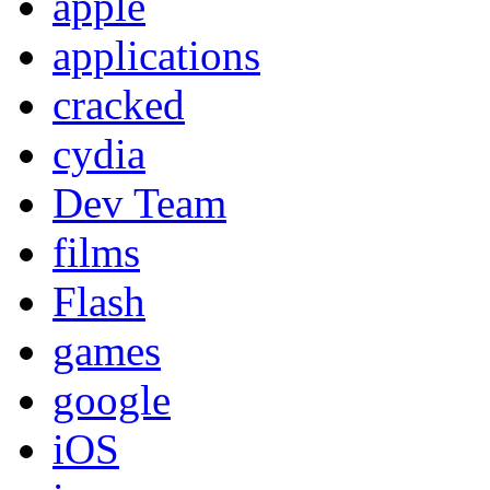
apple
applications
cracked
cydia
Dev Team
films
Flash
games
google
iOS