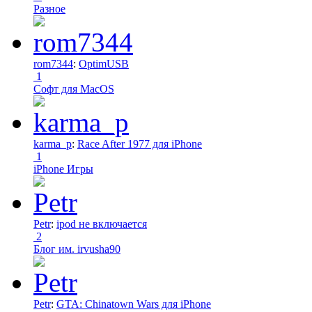
Разное
rom7344
:
OptimUSB
1
Софт для MacOS
karma_p
:
Race After 1977 для iPhone
1
iPhone Игры
Petr
:
ipod не включается
2
Блог им. irvusha90
Petr
:
GTA: Chinatown Wars для iPhone