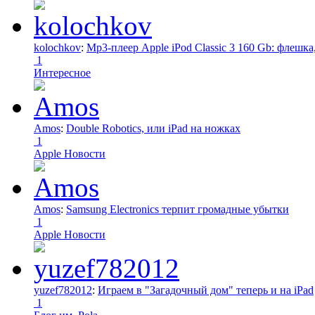
kolochkov
:
Mp3-плеер Apple iPod Classic 3 160 Gb: флеш
1
Интересное
Amos
:
Double Robotics, или iPad на ножках
1
Apple Новости
Amos
:
Samsung Electronics терпит громадные убытки
1
Apple Новости
yuzef782012
:
Играем в "Загадочный дом" теперь и на iPad
1