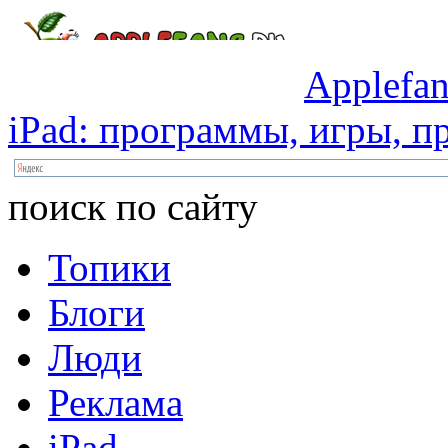
Applefan
iPad:
программы,
игры,
пр
поиск по сайту
Топики
Блоги
Люди
Реклама
iPad