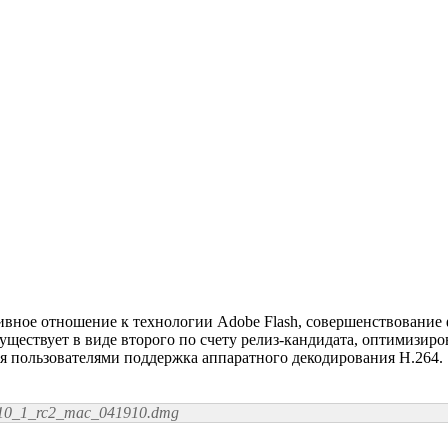
вное отношение к технологии Adobe Flash, совершенствование 
существует в виде второго по счету релиз-кандидата, оптимизир
ая пользователями поддержка аппаратного декодирования H.264.
yer10_1_rc2_mac_041910.dmg