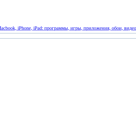
acbook,
iPhone,
iPad:
программы,
игры,
приложения,
обои,
виде