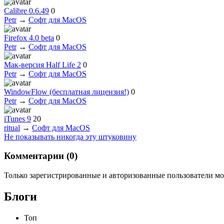
Calibre 0.6.49
0
Petr
→
Софт для MacOS
Firefox 4.0 beta
0
Petr
→
Софт для MacOS
Мак-версия Half Life 2
0
Petr
→
Софт для MacOS
WindowFlow (бесплатная лицензия!)
0
Petr
→
Софт для MacOS
iTunes 9
20
ritual
→
Софт для MacOS
Не показывать никогда эту штуковину
Комментарии (
0
)
Только зарегистрированные и авторизованные пользователи мо
Блоги
Топ