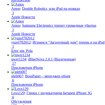
Интересное
Amos
:
Double Robotics, или iPad на ножках
1
Apple Новости
Amos
:
Samsung Electronics терпит громадные убытки
1
Apple Новости
yuzef782012
:
Играем в "Загадочный дом" теперь и на iPad
1
Блог им. Pola
qwer1234
:
iBlueNova 2.0.1 (Вылеченная)
17
Приложения iPhone
gleb007
:
BossPaper – менеджер обоев
6
Приложения iPhone
Lexx129
:
Глюки с индикатором батареи iPhone 3G
6
Обсуждения