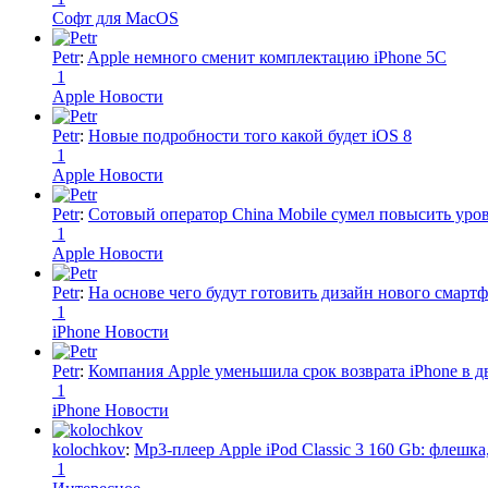
Софт для MacOS
Petr
:
Apple немного сменит комплектацию iPhone 5C
1
Apple Новости
Petr
:
Новые подробности того какой будет iOS 8
1
Apple Новости
Petr
:
Сотовый оператор China Mobile сумел повысить уро
1
Apple Новости
Petr
:
На основе чего будут готовить дизайн нового смартф
1
iPhone Новости
Petr
:
Компания Apple уменьшила срок возврата iPhone в дв
1
iPhone Новости
kolochkov
:
Mp3-плеер Apple iPod Classic 3 160 Gb: флеш
1