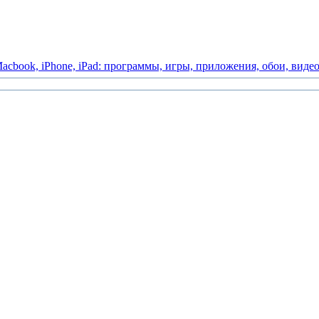
acbook,
iPhone,
iPad:
программы,
игры,
приложения,
обои,
виде