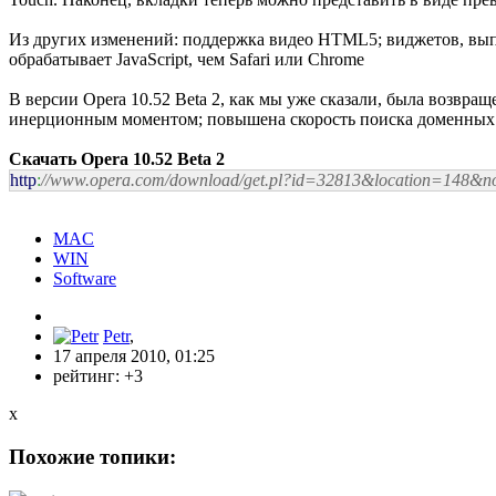
Из других изменений: поддержка видео HTML5; виджетов, вы
обрабатывает JavaScript, чем Safari или Chrome
В версии Opera 10.52 Beta 2, как мы уже сказали, была возвр
инерционным моментом; повышена скорость поиска доменных
Скачать Opera 10.52 Beta 2
http
:
//www.opera.com/download/get.pl?id=32813&location=148&
MAC
WIN
Software
Petr
,
17 апреля 2010, 01:25
рейтинг:
+3
x
Похожие топики: