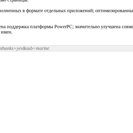
полненных в формате отдельных приложений; оптимизированный
ащена поддержка платформы PowerPC; значительно улучшена совме
 имен.
nothanks=yes&sub=marine