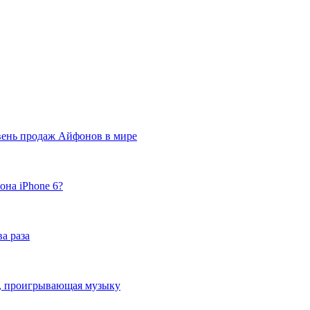
вень продаж Айфонов в мире
она iPhone 6?
а раза
ка, проигрывающая музыку