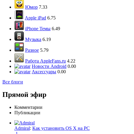
Юмор
7.33
Apple iPad
6.75
iPhone Темы
6.49
Музыка
6.19
Разное
5.79
Работа AppleFans.ru
4.22
Новости Android
0.00
Аксессуары
0.00
Все блоги
Прямой эфир
Комментарии
Публикации
Admiral
:
Как установить OS X на PC
1