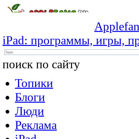
Applefan
iPad:
программы,
игры,
пр
поиск по сайту
Топики
Блоги
Люди
Реклама
iPad