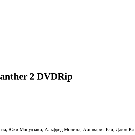
Panther 2 DVDRip
сиа, Юки Мацудзаки, Альфред Молина, Айшвария Рай, Джон Кли