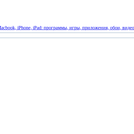
acbook,
iPhone,
iPad:
программы,
игры,
приложения,
обои,
виде