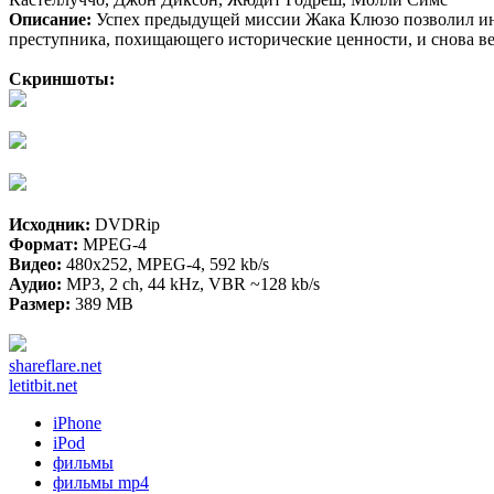
Описание:
Успех предыдущей миссии Жака Клюзо позволил инсп
преступника, похищающего исторические ценности, и снова ве
Скриншоты:
Исходник:
DVDRip
Формат:
MPEG-4
Видео:
480x252, MPEG-4, 592 kb/s
Аудио:
MP3, 2 ch, 44 kHz, VBR ~128 kb/s
Размер:
389 MB
shareflare.net
letitbit.net
iPhone
iPod
фильмы
фильмы mp4