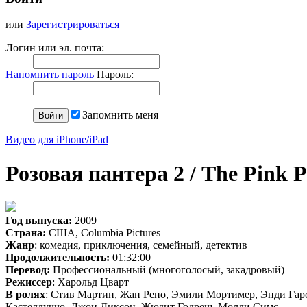
или
Зарегистрироваться
Логин или эл. почта:
Напомнить пароль
Пароль:
Запомнить меня
Видео для iPhone/iPad
Розовая пантера 2 / The Pink 
Год выпуска:
2009
Страна:
США, Columbia Pictures
Жанр
: комедия, приключения, семейный, детектив
Продолжительность:
01:32:00
Перевод:
Профессиональный (многоголосый, закадровый)
Режиссер
: Харольд Цварт
В ролях
: Стив Мартин, Жан Рено, Эмили Мортимер, Энди Гар
Кастеллуччо, Джон Диксон, Жюдит Годреш, Молли Симс