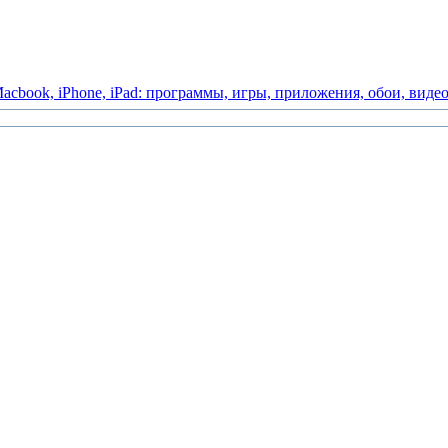
acbook,
iPhone,
iPad:
программы,
игры,
приложения,
обои,
виде