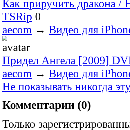
Как приручить дракона / H
TSRip
0
aecom
→
Видео для iPhon
Придел Ангела [2009] D
aecom
→
Видео для iPhon
Не показывать никогда эт
Комментарии (
0
)
Только зарегистрированны