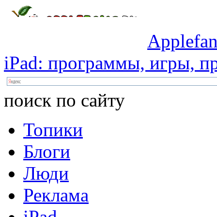
Applefan
iPad:
программы,
игры,
пр
поиск по сайту
Топики
Блоги
Люди
Реклама
iPad