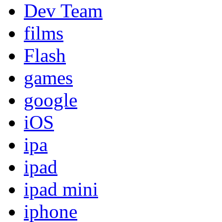
Dev Team
films
Flash
games
google
iOS
ipa
ipad
ipad mini
iphone