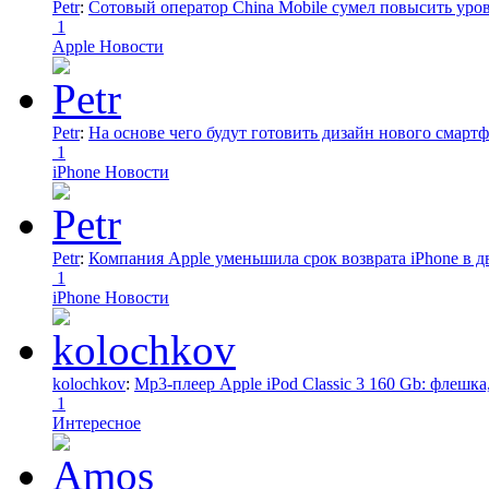
Petr
:
Сотовый оператор China Mobile сумел повысить уро
1
Apple Новости
Petr
:
На основе чего будут готовить дизайн нового смартф
1
iPhone Новости
Petr
:
Компания Apple уменьшила срок возврата iPhone в дв
1
iPhone Новости
kolochkov
:
Mp3-плеер Apple iPod Classic 3 160 Gb: флеш
1
Интересное