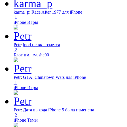
karma_p
:
Race After 1977 для iPhone
1
iPhone Игры
Petr
:
ipod не включается
2
Блог им. irvusha90
Petr
:
GTA: Chinatown Wars для iPhone
1
iPhone Игры
Petr
:
Дата выхода iPhone 5 была изменена
2
iPhone Темы