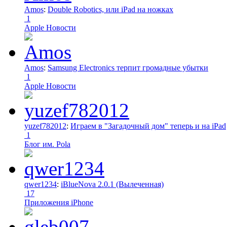
Amos
:
Double Robotics, или iPad на ножках
1
Apple Новости
Amos
:
Samsung Electronics терпит громадные убытки
1
Apple Новости
yuzef782012
:
Играем в "Загадочный дом" теперь и на iPad
1
Блог им. Pola
qwer1234
:
iBlueNova 2.0.1 (Вылеченная)
17
Приложения iPhone