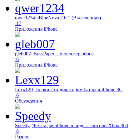
qwer1234
:
iBlueNova 2.0.1 (Вылеченная)
17
Приложения iPhone
gleb007
:
BossPaper – менеджер обоев
6
Приложения iPhone
Lexx129
:
Глюки с индикатором батареи iPhone 3G
6
Обсуждения
Speedy
:
Чехлы для iPhone в виде... консоли Xbox 360
8
Разное