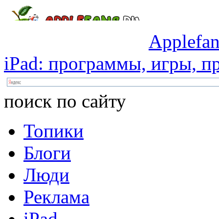
Applefan
iPad:
программы,
игры,
пр
поиск по сайту
Топики
Блоги
Люди
Реклама
iPad