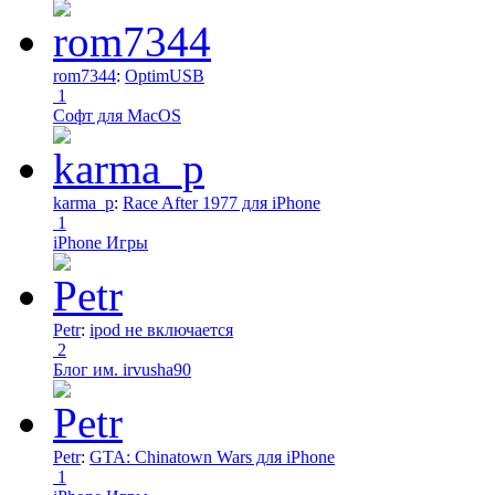
rom7344
:
OptimUSB
1
Софт для MacOS
karma_p
:
Race After 1977 для iPhone
1
iPhone Игры
Petr
:
ipod не включается
2
Блог им. irvusha90
Petr
:
GTA: Chinatown Wars для iPhone
1