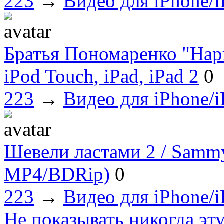
223
→
Видео для iPhone/i
Братья Пономаренко "Нар
iPod Touch, iPad, iPad 2
0
223
→
Видео для iPhone/i
Шевели ластами 2 / Sammy'
МР4/BDRip)
0
223
→
Видео для iPhone/i
Не показывать никогда эт