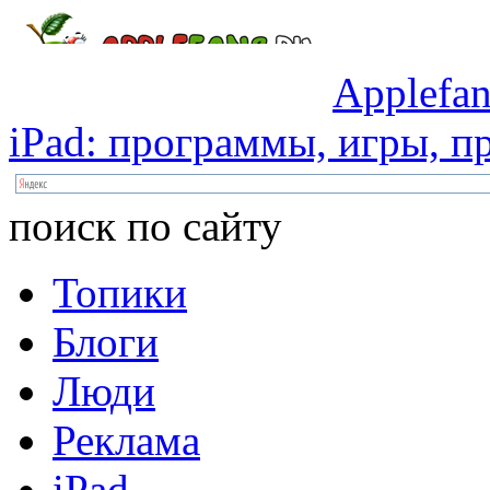
Applefan
iPad:
программы,
игры,
пр
поиск по сайту
Топики
Блоги
Люди
Реклама
iPad