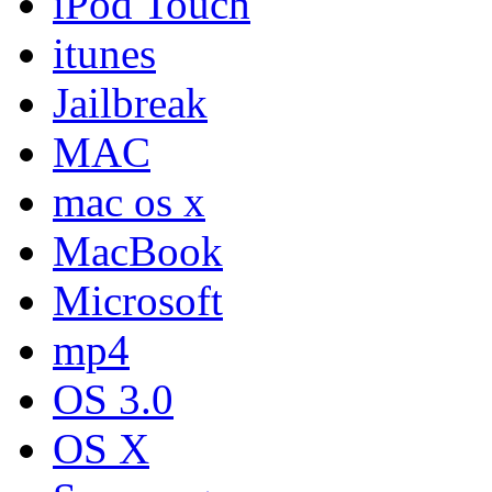
iPod Touch
itunes
Jailbreak
MAC
mac os x
MacBook
Microsoft
mp4
OS 3.0
OS X