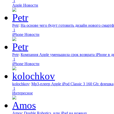
1
Apple Новости
Petr
:
На основе чего будут готовить дизайн нового смартф
1
iPhone Новости
Petr
:
Компания Apple уменьшила срок возврата iPhone в дв
1
iPhone Новости
kolochkov
:
Mp3-плеер Apple iPod Classic 3 160 Gb: флеш
1
Интересное
Amos
:
Double Robotics, или iPad на ножках