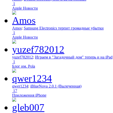
1
Apple Новости
Amos
:
Samsung Electronics терпит громадные убытки
1
Apple Новости
yuzef782012
:
Играем в "Загадочный дом" теперь и на iPad
1
Блог им. Pola
qwer1234
:
iBlueNova 2.0.1 (Вылеченная)
17
Приложения iPhone