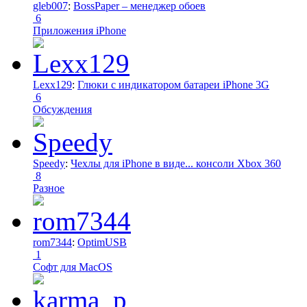
gleb007
:
BossPaper – менеджер обоев
6
Приложения iPhone
Lexx129
:
Глюки с индикатором батареи iPhone 3G
6
Обсуждения
Speedy
:
Чехлы для iPhone в виде... консоли Xbox 360
8
Разное
rom7344
:
OptimUSB
1
Софт для MacOS