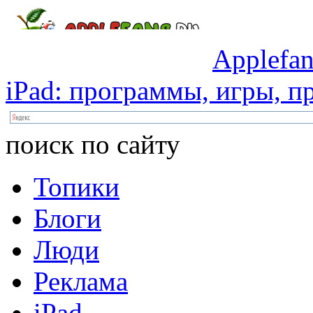
Applefan
iPad:
программы,
игры,
пр
поиск по сайту
Топики
Блоги
Люди
Реклама
iPad