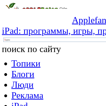
Applefan
iPad:
программы,
игры,
пр
поиск по сайту
Топики
Блоги
Люди
Реклама
iPad