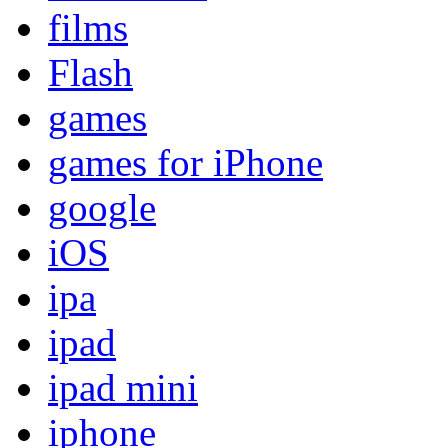
films
Flash
games
games for iPhone
google
iOS
ipa
ipad
ipad mini
iphone