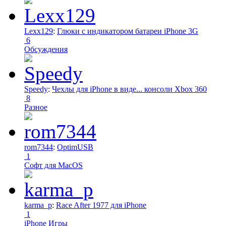
Lexx129
:
Глюки с индикатором батареи iPhone 3G
6
Обсуждения
Speedy
:
Чехлы для iPhone в виде... консоли Xbox 360
8
Разное
rom7344
:
OptimUSB
1
Софт для MacOS
karma_p
:
Race After 1977 для iPhone
1
iPhone Игры