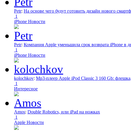
Petr
:
На основе чего будут готовить дизайн нового смартф
1
iPhone Новости
Petr
:
Компания Apple уменьшила срок возврата iPhone в дв
1
iPhone Новости
kolochkov
:
Mp3-плеер Apple iPod Classic 3 160 Gb: флеш
1
Интересное
Amos
:
Double Robotics, или iPad на ножках
1
Apple Новости