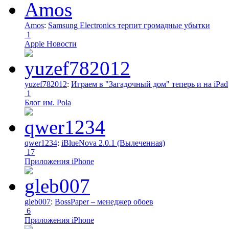
Amos
:
Samsung Electronics терпит громадные убытки
1
Apple Новости
yuzef782012
:
Играем в "Загадочный дом" теперь и на iPad
1
Блог им. Pola
qwer1234
:
iBlueNova 2.0.1 (Вылеченная)
17
Приложения iPhone
gleb007
:
BossPaper – менеджер обоев
6
Приложения iPhone