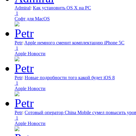
Admiral
:
Как установить OS X на PC
1
Софт для MacOS
Petr
:
Apple немного сменит комплектацию iPhone 5C
1
Apple Новости
Petr
:
Новые подробности того какой будет iOS 8
1
Apple Новости
Petr
:
Сотовый оператор China Mobile сумел повысить уро
1
Apple Новости