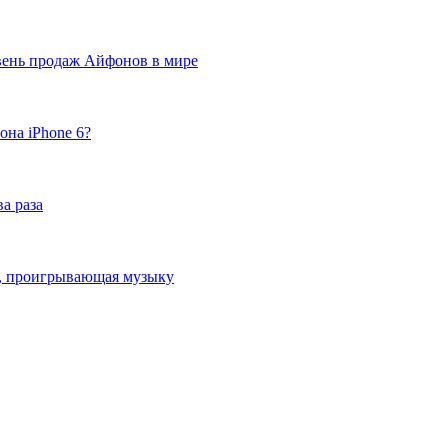
вень продаж Айфонов в мире
она iPhone 6?
а раза
ка, проигрывающая музыку