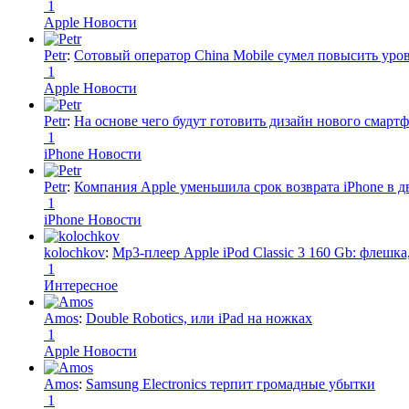
1
Apple Новости
Petr
:
Сотовый оператор China Mobile сумел повысить уро
1
Apple Новости
Petr
:
На основе чего будут готовить дизайн нового смартф
1
iPhone Новости
Petr
:
Компания Apple уменьшила срок возврата iPhone в дв
1
iPhone Новости
kolochkov
:
Mp3-плеер Apple iPod Classic 3 160 Gb: флеш
1
Интересное
Amos
:
Double Robotics, или iPad на ножках
1
Apple Новости
Amos
:
Samsung Electronics терпит громадные убытки
1