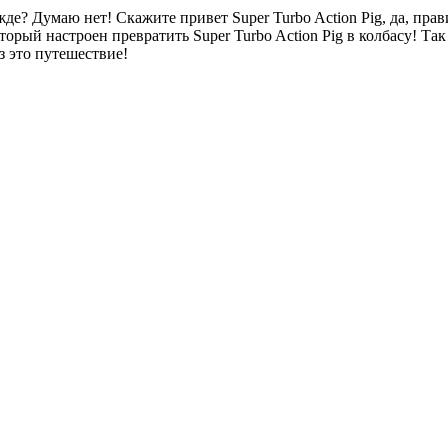
е? Думаю нет! Скажите привет Super Turbo Action Pig, да, прави
оторый настроен превратить Super Turbo Action Pig в колбасу! Т
з это путешествие!