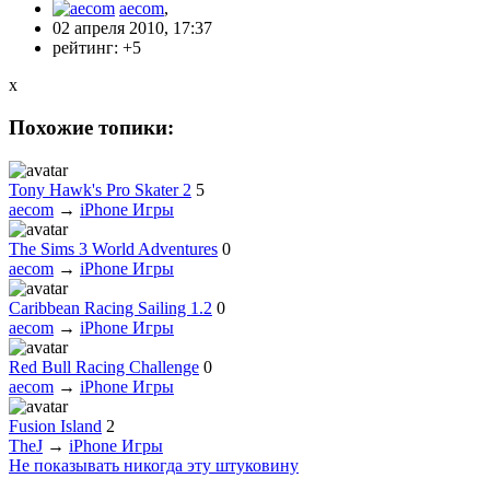
aecom
,
02 апреля 2010, 17:37
рейтинг:
+5
x
Похожие топики:
Tony Hawk's Pro Skater 2
5
aecom
→
iPhone Игры
The Sims 3 World Adventures
0
aecom
→
iPhone Игры
Caribbean Racing Sailing 1.2
0
aecom
→
iPhone Игры
Red Bull Racing Challenge
0
aecom
→
iPhone Игры
Fusion Island
2
TheJ
→
iPhone Игры
Не показывать никогда эту штуковину