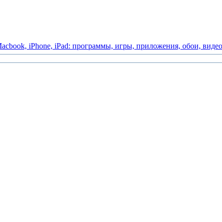
acbook,
iPhone,
iPad:
программы,
игры,
приложения,
обои,
виде