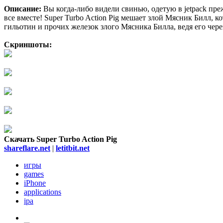
Описание:
Вы когда-либо видели свинью, одетую в jetpack прежд
все вместе! Super Turbo Action Pig мешает злой Мясник Билл, к
гильотин и прочих железок злого Мясника Билла, ведя его чере
Скриншоты:
Скачать Super Turbo Action Pig
shareflare.net
|
letitbit.net
игры
games
iPhone
applications
ipa