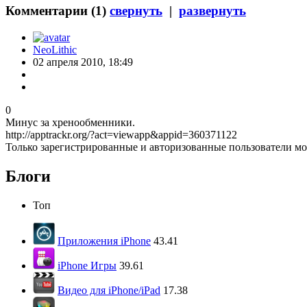
Комментарии (
1
)
свернуть
|
развернуть
NeoLithic
02 апреля 2010, 18:49
0
Минус за хренообменники.
http://apptrackr.org/?act=viewapp&appid=360371122
Только зарегистрированные и авторизованные пользователи мо
Блоги
Топ
Приложения iPhone
43.41
iPhone Игры
39.61
Видео для iPhone/iPad
17.38