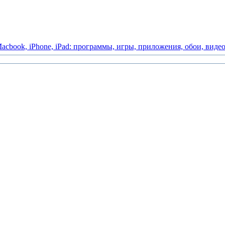
acbook,
iPhone,
iPad:
программы,
игры,
приложения,
обои,
виде