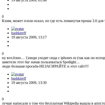
19 августа 2009, 01:08
0
Кхмм, может плохо искал, но где есть ломанутая проша 3.0 для 
bashkireff
19 августа 2009, 13:17
0
ну вот,блин… 1)люди уходят сюда с iphones ru (так как он испо
заметели этот баг начав пользоваться Spotlight…
люди большая просьба-НЕЗАСИРАЙТЕ и этот сайт!!!
bashkireff
19 августа 2009, 13:30
0
лучше написали о том что бесплатная Wikipedia вышла в аппс