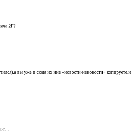
тача 2Г?
ртился),а вы уже и сюда их ние «новости-неновости» копируете.на
торе…