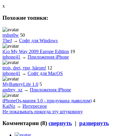
x
Похожие топики:
redsn0w
50
TheJ
→
Софт для Windows
iGo My Way 2009 Europe Edition
19
iphone41
→
Приложения iPhone
trois, drei, три, három!
12
iphone41
→
Софт для MacOS
MyBatteryLife 1.0
5
andrey_xz
→
Приложения iPhone
iPhoneOs-мания 3.0 - придумана дьяволом)
4
KaiNz
→
Интересное
Не показывать никогда эту штуковину
Комментарии (
8
)
свернуть
|
развернуть