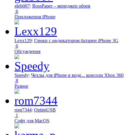
gleb007
:
BossPaper – менеджер обоев
6
Приложения iPhone
Lexx129
:
Глюки с индикатором батареи iPhone 3G
6
Обсуждения
Speedy
:
Чехлы для iPhone в виде... консоли Xbox 360
8
Разное
rom7344
:
OptimUSB
1
Софт для MacOS