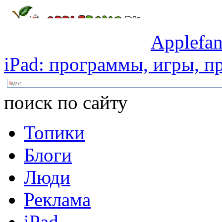
Applefan
iPad:
программы,
игры,
пр
поиск по сайту
Топики
Блоги
Люди
Реклама
iPad