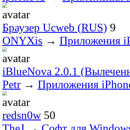
Браузер Ucweb (RUS)
9
ONYXis
→
Приложения i
iBlueNova 2.0.1 (Вылечен
Petr
→
Приложения iPhon
redsn0w
50
TheJ
→
Софт для Window