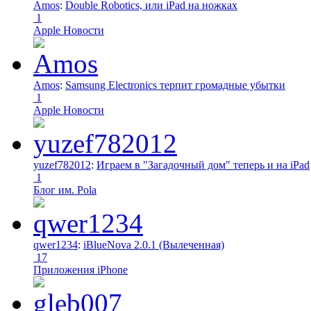
Amos
:
Double Robotics, или iPad на ножках
1
Apple Новости
Amos
:
Samsung Electronics терпит громадные убытки
1
Apple Новости
yuzef782012
:
Играем в "Загадочный дом" теперь и на iPad
1
Блог им. Pola
qwer1234
:
iBlueNova 2.0.1 (Вылеченная)
17
Приложения iPhone