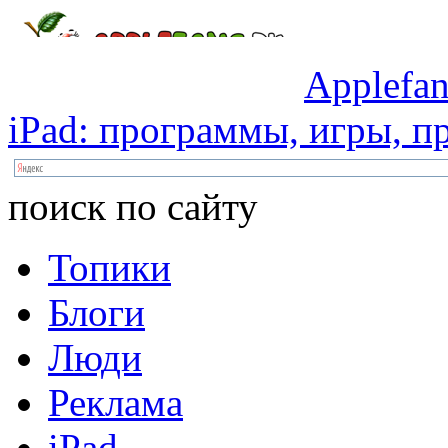
Applefan
iPad:
программы,
игры,
пр
поиск по сайту
Топики
Блоги
Люди
Реклама
iPad