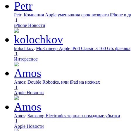
Petr
:
Компания Apple уменьшила срок возврата iPhone в дв
1
iPhone Новости
kolochkov
:
Mp3-плеер Apple iPod Classic 3 160 Gb: флеш
1
Интересное
Amos
:
Double Robotics, или iPad на ножках
1
Apple Новости
Amos
:
Samsung Electronics терпит громадные убытки
1
Apple Новости