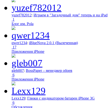
yuzef782012
:
Играем в "Загадочный дом" теперь и на iPad
1
Блог им. Pola
qwer1234
:
iBlueNova 2.0.1 (Вылеченная)
17
Приложения iPhone
gleb007
:
BossPaper – менеджер обоев
6
Приложения iPhone
Lexx129
:
Глюки с индикатором батареи iPhone 3G
6
Обсуждения