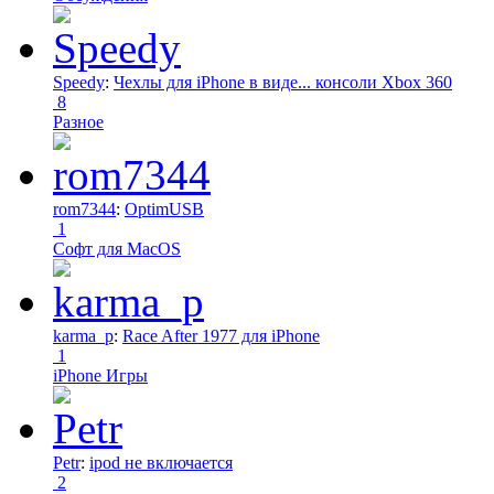
Speedy
:
Чехлы для iPhone в виде... консоли Xbox 360
8
Разное
rom7344
:
OptimUSB
1
Софт для MacOS
karma_p
:
Race After 1977 для iPhone
1
iPhone Игры
Petr
:
ipod не включается
2