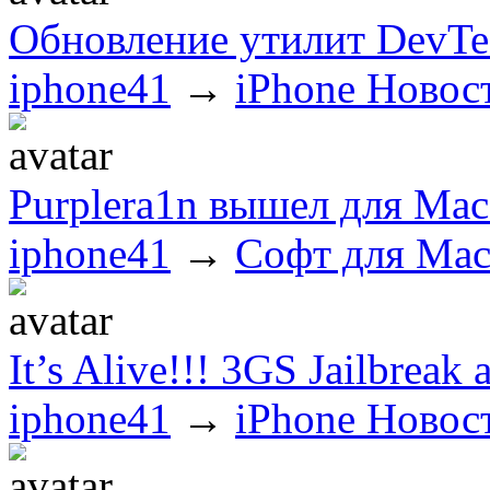
Обновление утилит DevTe
iphone41
→
iPhone Новос
Purplera1n вышел для Ma
iphone41
→
Софт для Ma
It’s Alive!!! 3GS Jailbreak
iphone41
→
iPhone Новос