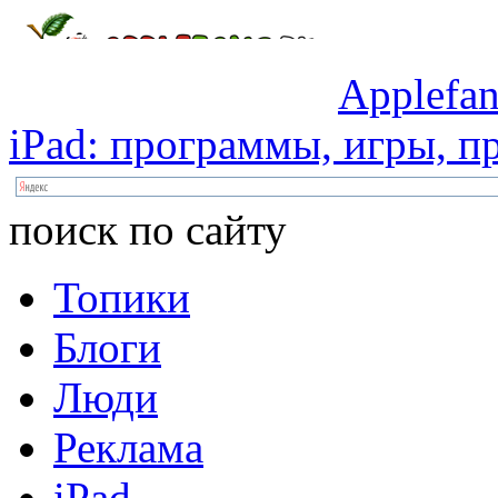
Applefan
iPad:
программы,
игры,
пр
поиск по сайту
Топики
Блоги
Люди
Реклама
iPad