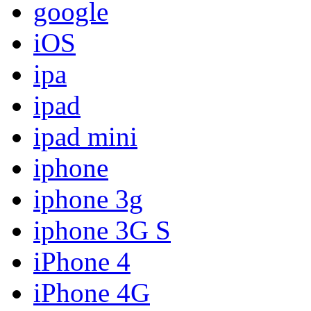
google
iOS
ipa
ipad
ipad mini
iphone
iphone 3g
iphone 3G S
iPhone 4
iPhone 4G