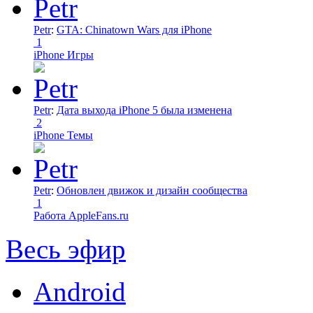
Petr
:
GTA: Chinatown Wars для iPhone
1
iPhone Игры
Petr
:
Дата выхода iPhone 5 была изменена
2
iPhone Темы
Petr
:
Обновлен движок и дизайн сообщества
1
Работа AppleFans.ru
Весь эфир
Android