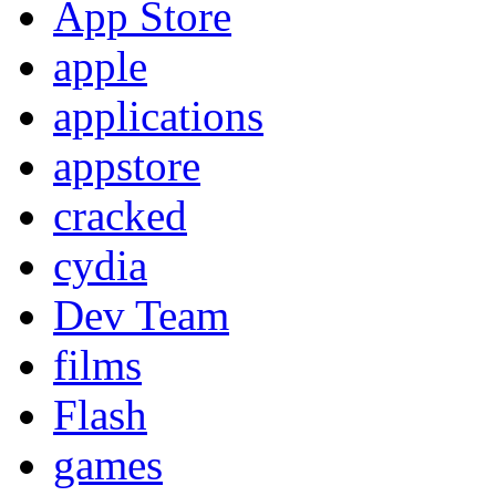
App Store
apple
applications
appstore
cracked
cydia
Dev Team
films
Flash
games