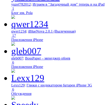
yuzef782012
:
Играем в "Загадочный дом" теперь и на iPad
1
Блог им. Pola
qwer1234
:
iBlueNova 2.0.1 (Вылеченная)
17
Приложения iPhone
gleb007
:
BossPaper – менеджер обоев
6
Приложения iPhone
Lexx129
:
Глюки с индикатором батареи iPhone 3G
6
Обсуждения