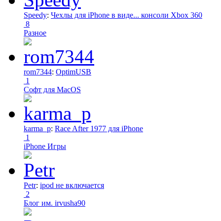
Speedy
:
Чехлы для iPhone в виде... консоли Xbox 360
8
Разное
rom7344
:
OptimUSB
1
Софт для MacOS
karma_p
:
Race After 1977 для iPhone
1
iPhone Игры
Petr
:
ipod не включается
2
Блог им. irvusha90