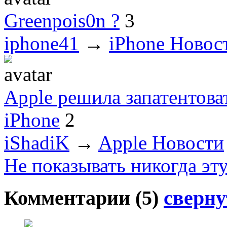
Greenpois0n ?
3
iphone41
→
iPhone Новос
Apple решила запатентов
iPhone
2
iShadiK
→
Apple Новости
Не показывать никогда эт
Комментарии (
5
)
сверну