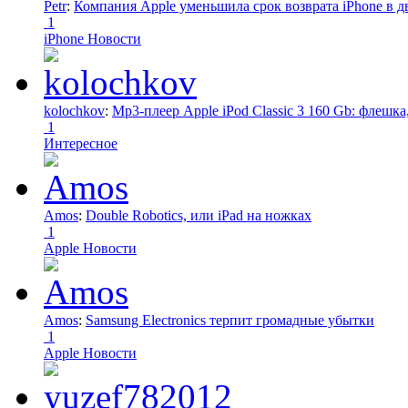
Petr
:
Компания Apple уменьшила срок возврата iPhone в дв
1
iPhone Новости
kolochkov
:
Mp3-плеер Apple iPod Classic 3 160 Gb: флеш
1
Интересное
Amos
:
Double Robotics, или iPad на ножках
1
Apple Новости
Amos
:
Samsung Electronics терпит громадные убытки
1
Apple Новости