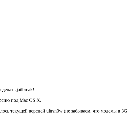
елать jailbreak!
ерсию под Mac OS X.
алось текущей версией ultrsn0w (не забываем, что модемы в 3G