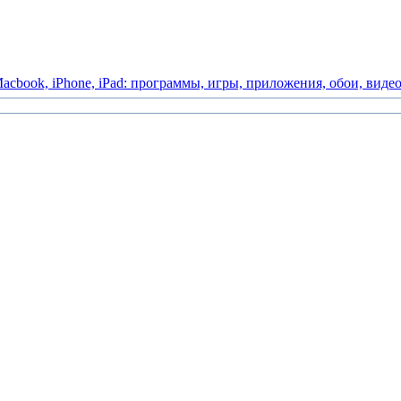
acbook,
iPhone,
iPad:
программы,
игры,
приложения,
обои,
виде