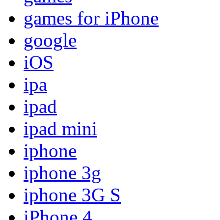
games for iPhone
google
iOS
ipa
ipad
ipad mini
iphone
iphone 3g
iphone 3G S
iPhone 4