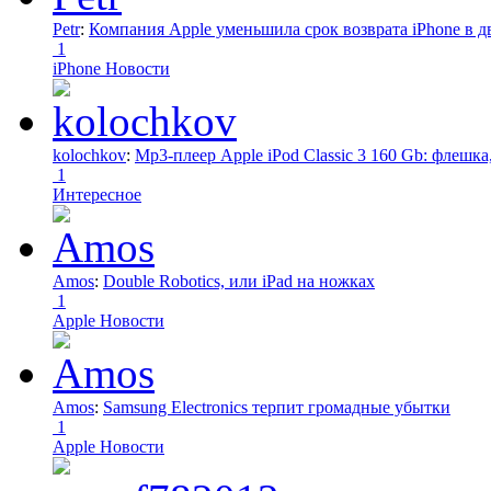
Petr
:
Компания Apple уменьшила срок возврата iPhone в дв
1
iPhone Новости
kolochkov
:
Mp3-плеер Apple iPod Classic 3 160 Gb: флеш
1
Интересное
Amos
:
Double Robotics, или iPad на ножках
1
Apple Новости
Amos
:
Samsung Electronics терпит громадные убытки
1
Apple Новости