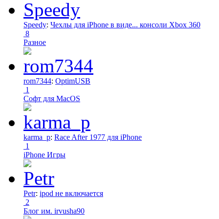
Speedy
:
Чехлы для iPhone в виде... консоли Xbox 360
8
Разное
rom7344
:
OptimUSB
1
Софт для MacOS
karma_p
:
Race After 1977 для iPhone
1
iPhone Игры
Petr
:
ipod не включается
2
Блог им. irvusha90