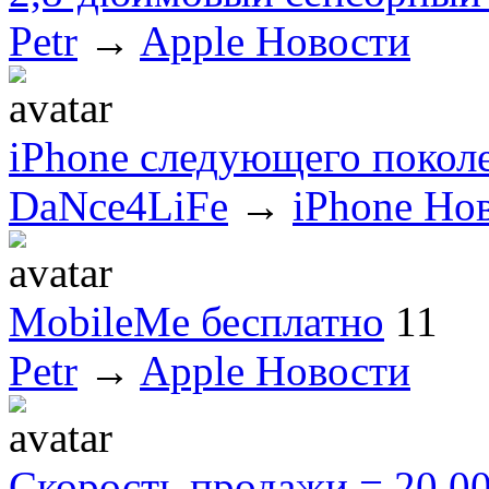
Petr
→
Apple Новости
iPhone следующего покол
DaNce4LiFe
→
iPhone Но
MobileMe бесплатно
11
Petr
→
Apple Новости
Скорость продажи = 20.00