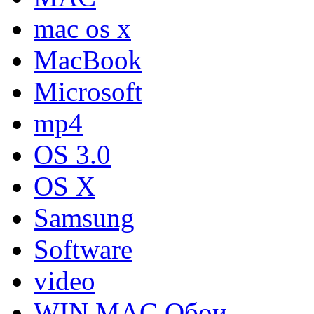
mac os x
MacBook
Microsoft
mp4
OS 3.0
OS X
Samsung
Software
video
WIN MAC Обои