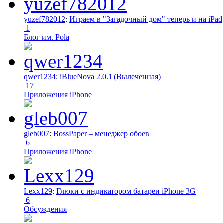
yuzef782012
:
Играем в "Загадочный дом" теперь и на iPad
1
Блог им. Pola
qwer1234
:
iBlueNova 2.0.1 (Вылеченная)
17
Приложения iPhone
gleb007
:
BossPaper – менеджер обоев
6
Приложения iPhone
Lexx129
:
Глюки с индикатором батареи iPhone 3G
6
Обсуждения