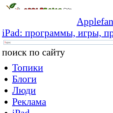
Applefan
iPad:
программы,
игры,
пр
поиск по сайту
Топики
Блоги
Люди
Реклама
iPad