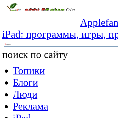
Applefan
iPad:
программы,
игры,
пр
поиск по сайту
Топики
Блоги
Люди
Реклама
iPad