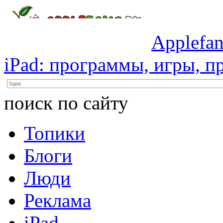
Applefan
iPad:
программы,
игры,
пр
поиск по сайту
Топики
Блоги
Люди
Реклама
iPad