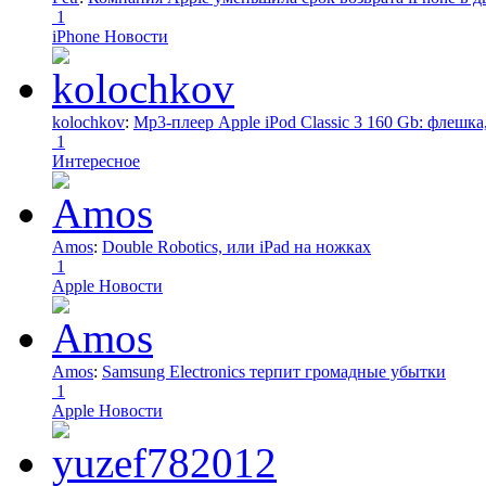
1
iPhone Новости
kolochkov
:
Mp3-плеер Apple iPod Classic 3 160 Gb: флеш
1
Интересное
Amos
:
Double Robotics, или iPad на ножках
1
Apple Новости
Amos
:
Samsung Electronics терпит громадные убытки
1
Apple Новости