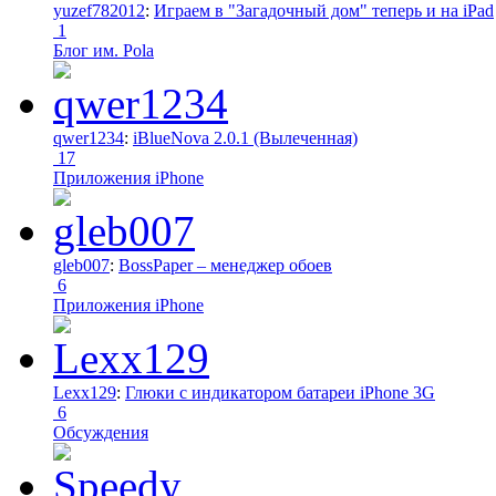
yuzef782012
:
Играем в "Загадочный дом" теперь и на iPad
1
Блог им. Pola
qwer1234
:
iBlueNova 2.0.1 (Вылеченная)
17
Приложения iPhone
gleb007
:
BossPaper – менеджер обоев
6
Приложения iPhone
Lexx129
:
Глюки с индикатором батареи iPhone 3G
6
Обсуждения