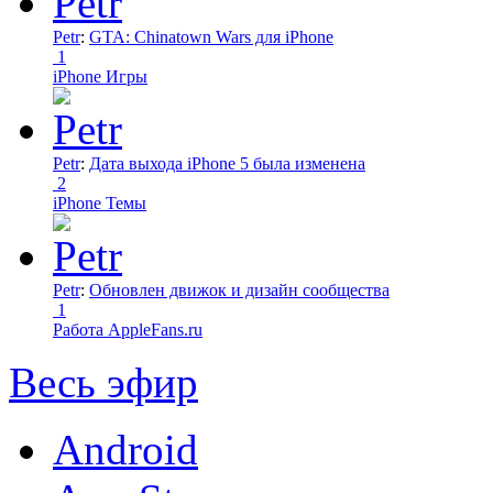
Petr
:
GTA: Chinatown Wars для iPhone
1
iPhone Игры
Petr
:
Дата выхода iPhone 5 была изменена
2
iPhone Темы
Petr
:
Обновлен движок и дизайн сообщества
1
Работа AppleFans.ru
Весь эфир
Android