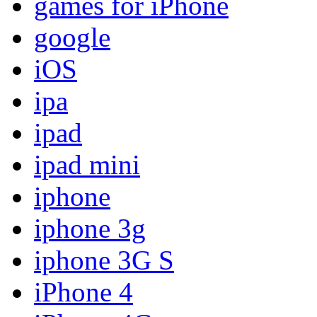
games for iPhone
google
iOS
ipa
ipad
ipad mini
iphone
iphone 3g
iphone 3G S
iPhone 4