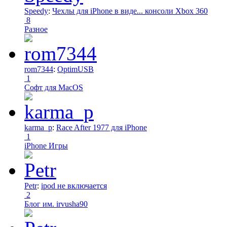
Speedy
:
Чехлы для iPhone в виде... консоли Xbox 360
8
Разное
rom7344
:
OptimUSB
1
Софт для MacOS
karma_p
:
Race After 1977 для iPhone
1
iPhone Игры
Petr
:
ipod не включается
2
Блог им. irvusha90