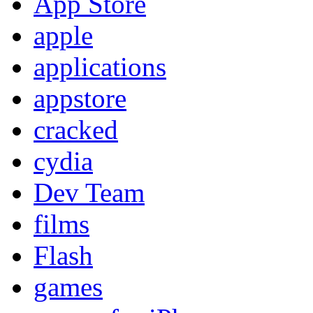
App Store
apple
applications
appstore
cracked
cydia
Dev Team
films
Flash
games