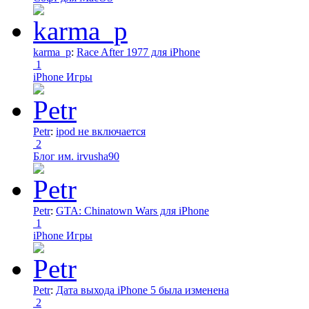
karma_p
:
Race After 1977 для iPhone
1
iPhone Игры
Petr
:
ipod не включается
2
Блог им. irvusha90
Petr
:
GTA: Chinatown Wars для iPhone
1
iPhone Игры
Petr
:
Дата выхода iPhone 5 была изменена
2