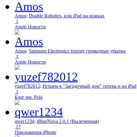
Amos
:
Double Robotics, или iPad на ножках
1
Apple Новости
Amos
:
Samsung Electronics терпит громадные убытки
1
Apple Новости
yuzef782012
:
Играем в "Загадочный дом" теперь и на iPad
1
Блог им. Pola
qwer1234
:
iBlueNova 2.0.1 (Вылеченная)
17
Приложения iPhone