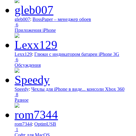
gleb007
:
BossPaper – менеджер обоев
6
Приложения iPhone
Lexx129
:
Глюки с индикатором батареи iPhone 3G
6
Обсуждения
Speedy
:
Чехлы для iPhone в виде... консоли Xbox 360
8
Разное
rom7344
:
OptimUSB
1
Софт для MacOS