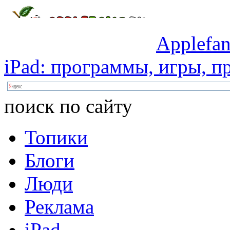
Applefan
iPad:
программы,
игры,
пр
поиск по сайту
Топики
Блоги
Люди
Реклама
iPad