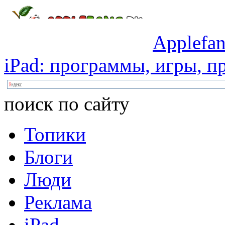
Applefan
iPad:
программы,
игры,
пр
поиск по сайту
Топики
Блоги
Люди
Реклама
iPad