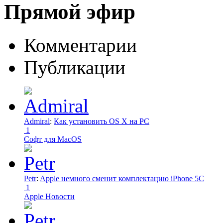
Прямой эфир
Комментарии
Публикации
Admiral
:
Как установить OS X на PC
1
Софт для MacOS
Petr
:
Apple немного сменит комплектацию iPhone 5C
1
Apple Новости