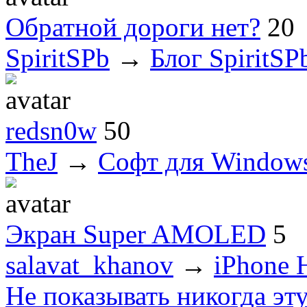
Обратной дороги нет?
20
SpiritSPb
→
Блог SpiritSP
redsn0w
50
TheJ
→
Софт для Window
Экран Super AMOLED
5
salavat_khanov
→
iPhone 
Не показывать никогда эт