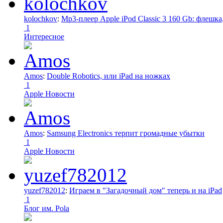
kolochkov
:
Mp3-плеер Apple iPod Classic 3 160 Gb: флеш
1
Интересное
Amos
:
Double Robotics, или iPad на ножках
1
Apple Новости
Amos
:
Samsung Electronics терпит громадные убытки
1
Apple Новости
yuzef782012
:
Играем в "Загадочный дом" теперь и на iPad
1
Блог им. Pola