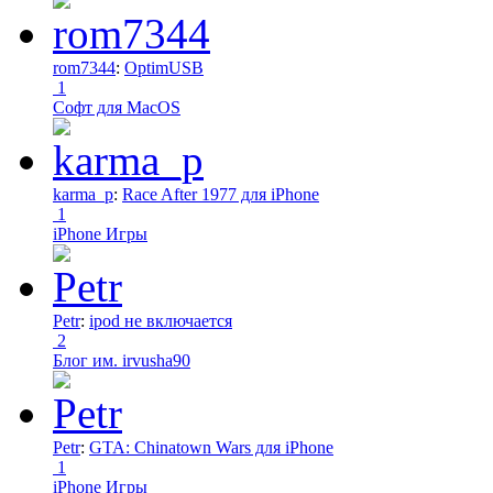
rom7344
:
OptimUSB
1
Софт для MacOS
karma_p
:
Race After 1977 для iPhone
1
iPhone Игры
Petr
:
ipod не включается
2
Блог им. irvusha90
Petr
:
GTA: Chinatown Wars для iPhone
1
iPhone Игры