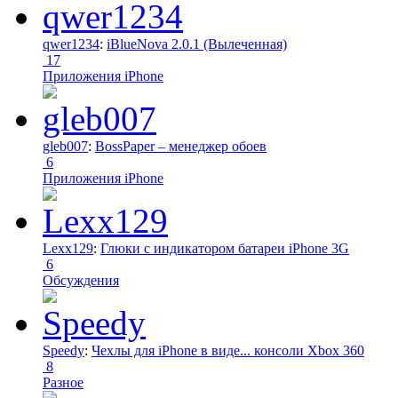
qwer1234
:
iBlueNova 2.0.1 (Вылеченная)
17
Приложения iPhone
gleb007
:
BossPaper – менеджер обоев
6
Приложения iPhone
Lexx129
:
Глюки с индикатором батареи iPhone 3G
6
Обсуждения
Speedy
:
Чехлы для iPhone в виде... консоли Xbox 360
8
Разное