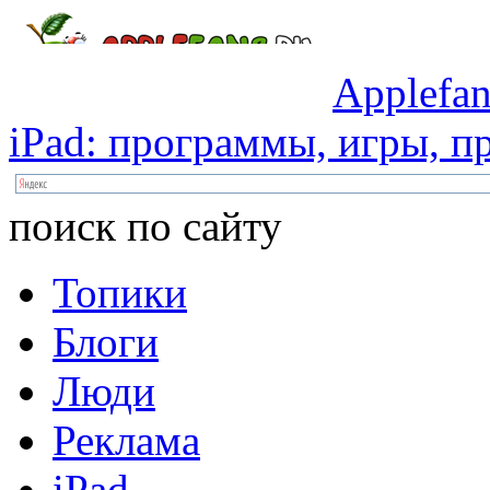
Applefan
iPad:
программы,
игры,
пр
поиск по сайту
Топики
Блоги
Люди
Реклама
iPad