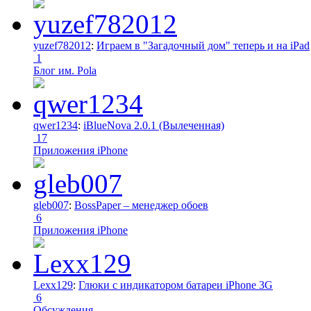
yuzef782012
:
Играем в "Загадочный дом" теперь и на iPad
1
Блог им. Pola
qwer1234
:
iBlueNova 2.0.1 (Вылеченная)
17
Приложения iPhone
gleb007
:
BossPaper – менеджер обоев
6
Приложения iPhone
Lexx129
:
Глюки с индикатором батареи iPhone 3G
6
Обсуждения