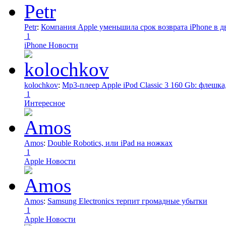
Petr
:
Компания Apple уменьшила срок возврата iPhone в дв
1
iPhone Новости
kolochkov
:
Mp3-плеер Apple iPod Classic 3 160 Gb: флеш
1
Интересное
Amos
:
Double Robotics, или iPad на ножках
1
Apple Новости
Amos
:
Samsung Electronics терпит громадные убытки
1
Apple Новости