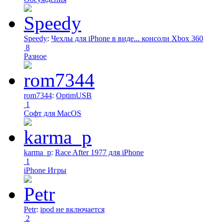
Speedy
:
Чехлы для iPhone в виде... консоли Xbox 360
8
Разное
rom7344
:
OptimUSB
1
Софт для MacOS
karma_p
:
Race After 1977 для iPhone
1
iPhone Игры
Petr
:
ipod не включается
2