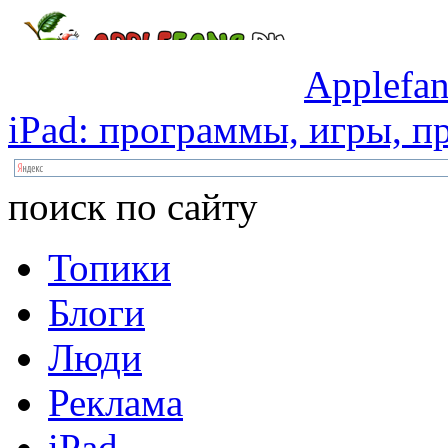
Applefan
iPad:
программы,
игры,
пр
поиск по сайту
Топики
Блоги
Люди
Реклама
iPad