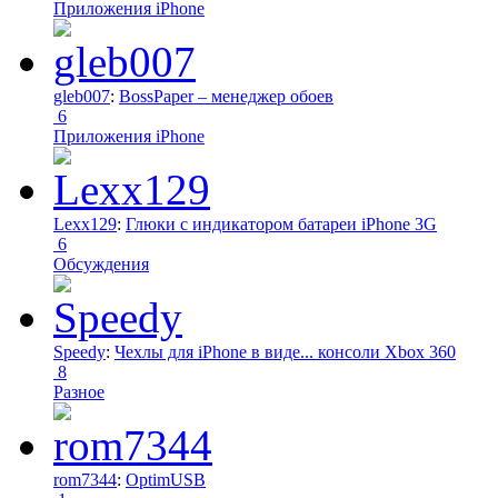
Приложения iPhone
gleb007
:
BossPaper – менеджер обоев
6
Приложения iPhone
Lexx129
:
Глюки с индикатором батареи iPhone 3G
6
Обсуждения
Speedy
:
Чехлы для iPhone в виде... консоли Xbox 360
8
Разное
rom7344
:
OptimUSB