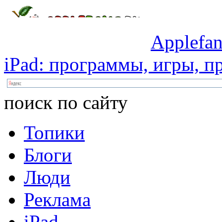
Applefan
iPad:
программы,
игры,
пр
поиск по сайту
Топики
Блоги
Люди
Реклама
iPad