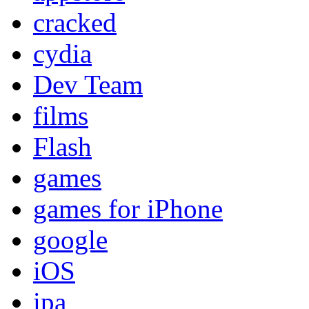
cracked
cydia
Dev Team
films
Flash
games
games for iPhone
google
iOS
ipa