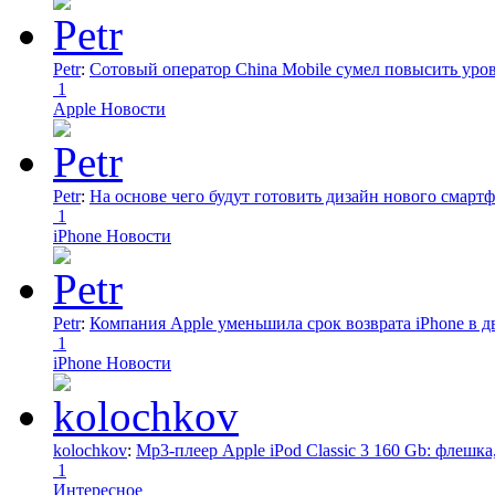
Petr
:
Сотовый оператор China Mobile сумел повысить уро
1
Apple Новости
Petr
:
На основе чего будут готовить дизайн нового смартф
1
iPhone Новости
Petr
:
Компания Apple уменьшила срок возврата iPhone в дв
1
iPhone Новости
kolochkov
:
Mp3-плеер Apple iPod Classic 3 160 Gb: флеш
1
Интересное