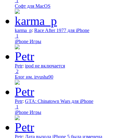
1
Софт для MacOS
karma_p
:
Race After 1977 для iPhone
1
iPhone Игры
Petr
:
ipod не включается
2
Блог им. irvusha90
Petr
:
GTA: Chinatown Wars для iPhone
1
iPhone Игры
Petr
:
Дата выхода iPhone 5 была изменена