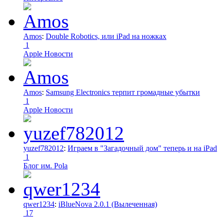
Amos
:
Double Robotics, или iPad на ножках
1
Apple Новости
Amos
:
Samsung Electronics терпит громадные убытки
1
Apple Новости
yuzef782012
:
Играем в "Загадочный дом" теперь и на iPad
1
Блог им. Pola
qwer1234
:
iBlueNova 2.0.1 (Вылеченная)
17