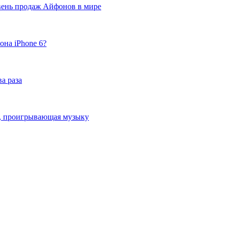
вень продаж Айфонов в мире
она iPhone 6?
а раза
ка, проигрывающая музыку