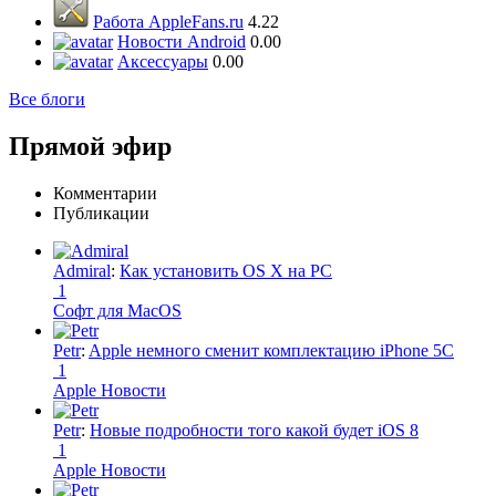
Работа AppleFans.ru
4.22
Новости Android
0.00
Аксессуары
0.00
Все блоги
Прямой эфир
Комментарии
Публикации
Admiral
:
Как установить OS X на PC
1
Софт для MacOS
Petr
:
Apple немного сменит комплектацию iPhone 5C
1
Apple Новости
Petr
:
Новые подробности того какой будет iOS 8
1
Apple Новости