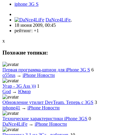
iphone 3G S
DaNce4LiFe
,
18 июня 2009, 00:45
рейтинг:
+1
x
Похожие топики:
Первая программа-шпион для iPhone 3G S
6
o55rus
→
iPhone Новости
Угар - 3G Ass )))
1
God
→
Юмор
Обновление утилит DevTeam. Теперь с 3GS
3
iphone41
→
iPhone Новости
Технические характеристики iPhone 3GS
0
DaNce4LiFe
→
iPhone Новости
Прошивка 3.1 на 3Gs - работает.
10