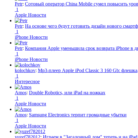
Petr
:
Сотовый оператор China Mobile сумел повысить уро
1
Apple Новости
Petr
:
На основе чего будут готовить дизайн нового смартф
1
iPhone Новости
Petr
:
Компания Apple уменьшила срок возврата iPhone в дв
1
iPhone Новости
kolochkov
:
Mp3-плеер Apple iPod Classic 3 160 Gb: флеш
1
Интересное
Amos
:
Double Robotics, или iPad на ножках
1
Apple Новости
Amos
:
Samsung Electronics терпит громадные убытки
1
Apple Новости
yuzef782012
:
Играем в "Загадочный дом" теперь и на iPad