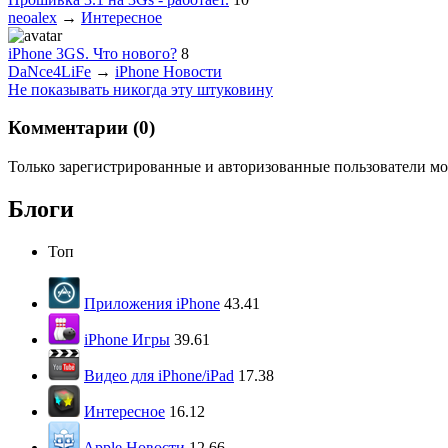
neoalex
→
Интересное
iPhone 3GS. Что нового?
8
DaNce4LiFe
→
iPhone Новости
Не показывать никогда эту штуковину
Комментарии (
0
)
Только зарегистрированные и авторизованные пользователи мо
Блоги
Топ
Приложения iPhone
43.41
iPhone Игры
39.61
Видео для iPhone/iPad
17.38
Интересное
16.12
Apple Новости
12.66