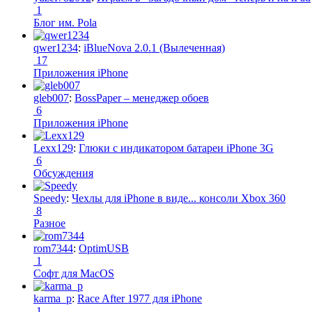
1
Блог им. Pola
qwer1234
:
iBlueNova 2.0.1 (Вылеченная)
17
Приложения iPhone
gleb007
:
BossPaper – менеджер обоев
6
Приложения iPhone
Lexx129
:
Глюки с индикатором батареи iPhone 3G
6
Обсуждения
Speedy
:
Чехлы для iPhone в виде... консоли Xbox 360
8
Разное
rom7344
:
OptimUSB
1
Софт для MacOS
karma_p
:
Race After 1977 для iPhone
1