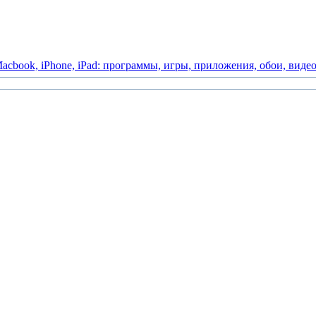
acbook,
iPhone,
iPad:
программы,
игры,
приложения,
обои,
виде