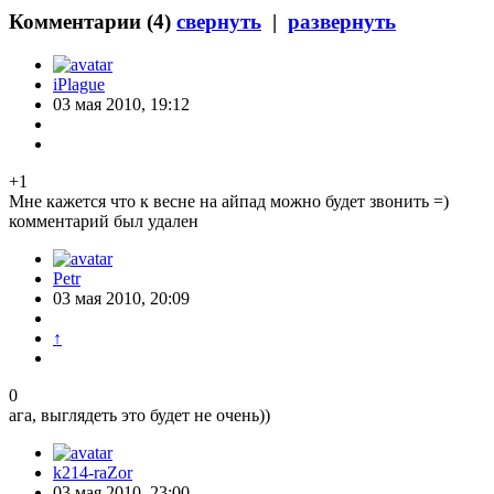
Комментарии (
4
)
свернуть
|
развернуть
iPlague
03 мая 2010, 19:12
+1
Мне кажется что к весне на айпад можно будет звонить =)
комментарий был удален
Petr
03 мая 2010, 20:09
↑
0
ага, выглядеть это будет не очень))
k214-raZor
03 мая 2010, 23:00