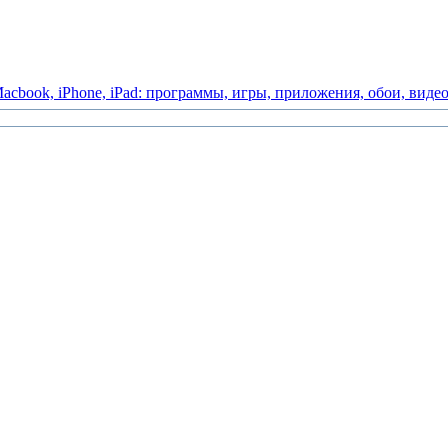
acbook,
iPhone,
iPad:
программы,
игры,
приложения,
обои,
виде