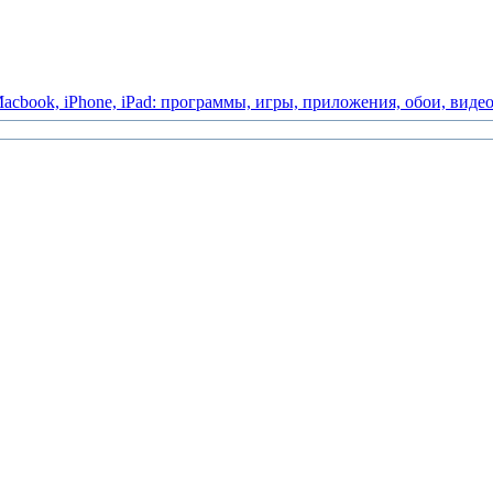
acbook,
iPhone,
iPad:
программы,
игры,
приложения,
обои,
виде