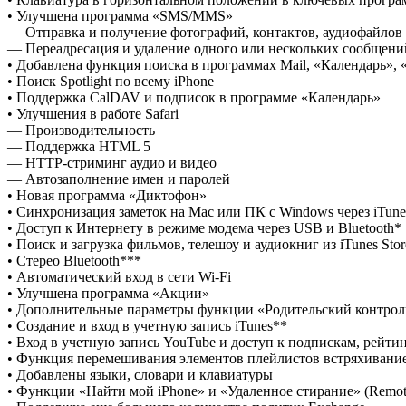
• Улучшена программа «SMS/MMS»
— Отправка и получение фотографий, контактов, аудиофайло
— Переадресация и удаление одного или нескольких сообщени
• Добавлена функция поиска в программах Mail, «Календарь», 
• Поиск Spotlight по всему iPhone
• Поддержка CalDAV и подписок в программе «Календарь»
• Улучшения в работе Safari
— Производительность
— Поддержка HTML 5
— HTTP-стриминг аудио и видео
— Автозаполнение имен и паролей
• Новая программа «Диктофон»
• Синхронизация заметок на Mac или ПК с Windows через iTune
• Доступ к Интернету в режиме модема через USB и Bluetooth*
• Поиск и загрузка фильмов, телешоу и аудиокниг из iTunes Sto
• Стерео Bluetooth***
• Автоматический вход в сети Wi-Fi
• Улучшена программа «Акции»
• Дополнительные параметры функции «Родительский контроль
• Создание и вход в учетную запись iTunes**
• Вход в учетную запись YouTube и доступ к подпискам, рейт
• Функция перемешивания элементов плейлистов встряхивани
• Добавлены языки, словари и клавиатуры
• Функции «Найти мой iPhone» и «Удаленное стирание» (Remot