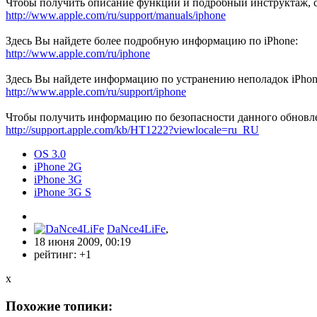
Чтобы получить описание функций и подробный инструктаж, с
http://www.apple.com/ru/support/manuals/iphone
Здесь Вы найдете более подробную информацию по iPhone:
http://www.apple.com/ru/iphone
Здесь Вы найдете информацию по устранению неполадок iPhon
http://www.apple.com/ru/support/iphone
Чтобы получить информацию по безопасности данного обновлен
http://support.apple.com/kb/HT1222?viewlocale=ru_RU
OS 3.0
iPhone 2G
iPhone 3G
iPhone 3G S
DaNce4LiFe
,
18 июня 2009, 00:19
рейтинг:
+1
x
Похожие топики: