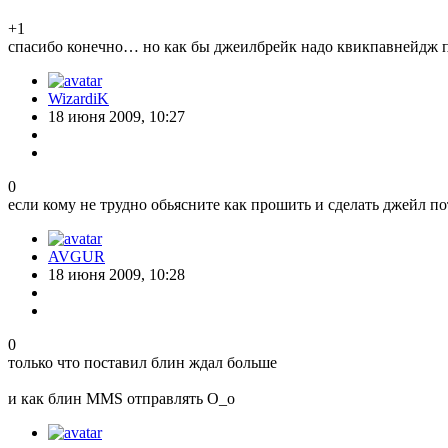
+1
спасибо конечно… но как бы джеилбрейк надо квикпавнейдж по
WizardiK
18 июня 2009, 10:27
0
если кому не трудно обьясните как прошить и сделать джейл
AVGUR
18 июня 2009, 10:28
0
только что поставил блин ждал больше
и как блин MMS отправлять O_o