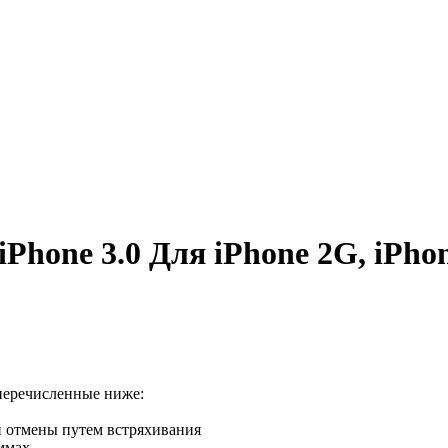
hone 3.0 Для iPhone 2G, iPhon
перечисленные ниже:
й отмены путем встряхивания
ммах