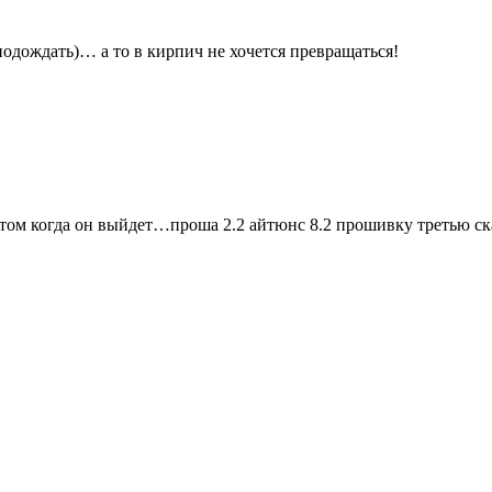
дождать)… а то в кирпич не хочется превращаться!
 потом когда он выйдет…проша 2.2 айтюнс 8.2 прошивку третью