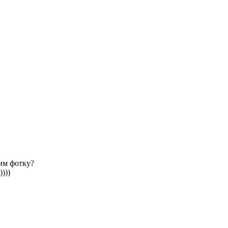
тим фотку?
)))