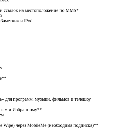
в и ссылок на местоположение по MMS*
й
«Заметки» и iPod
s
re**
» для программ, музыки, фильмов и телешоу
ингам и Избранному**
ем
e Wipe) через MobileMe (необходима подписка)**