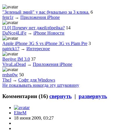
"Зеленый змий" у вас буквально за 3 клика.
6
fenr1r
→
Приложения iPhone
[3.0] Почему нет джейлбрейка?
14
DaNce4LiFe
→
iPhone Новости
Apple iPhone 3G S vs iPhone 3G vs Plam Pre
3
patrick17
→
Интересное
Beejive IM 3.0
37
VivaLaDead
→
Приложения iPhone
redsn0w
50
TheJ
→
Софт для Windows
Не показывать никогда эту штуковину
Комментарии (
16
)
свернуть
|
развернуть
EliteM
18 июня 2009, 03:27