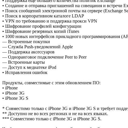
• Поддержка еще большего количества политик Exchange
• Создание и отправка приглашений на совещания и встречи E
• Поиск сообщений электронной почты на сервере (Exchange S
• Поиск в корпоративном каталоге LDAP
• VPN по требованию и поддержка прокси VPN
• Шифрование профилей конфигурации
• Шифрование резервных копий iTunes
• 1000 новых интерфейсов прикладного программирования (API
— Встроенные покупки
— Служба Push-уведомлений Apple
— Поддержка аксессуаров
— Одноранговое подключение Peer to Peer
— Встроенные карты
— Доступ к медиатеке iPod
• Исправления ошибок
Продукты, совместимые с этим обновлением ПО:
• iPhone
• iPhone 3G
• iPhone 3G S
* Совместимо только с iPhone 3G и iPhone 3G S и требует подд
** Доступно не во всех регионах и не на всех языках.
*** Совместимо только с iPhone 3G и iPhone 3G S.