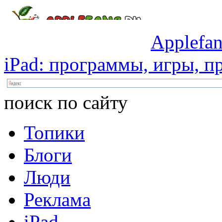
Applefan
iPad:
программы,
игры,
пр
поиск по сайту
Топики
Блоги
Люди
Реклама
iPad